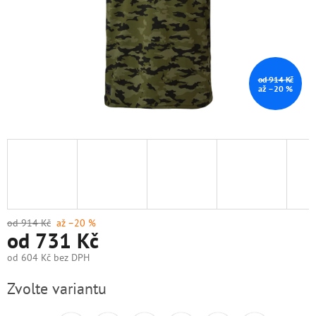
od 914 Kč
až –20 %
od 914 Kč
až –20 %
od
731 Kč
od
604 Kč
bez DPH
Měrná
Zvolte variantu
cena: