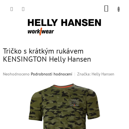
Přejít
NÁKUP
na
obsah
KOŠÍK
Tričko s krátkým rukávem
KENSINGTON Helly Hansen
Průměrné
Neohodnoceno
Podrobnosti hodnocení
Značka:
Helly Hansen
hodnocení
produktu
je
0,0
z
5
hvězdiček.