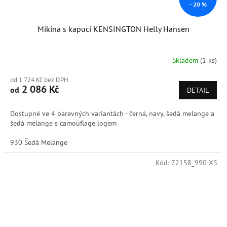
–20 %
Mikina s kapucí KENSINGTON Helly Hansen
Skladem
(1 ks)
od 1 724 Kč bez DPH
2 086 Kč
od
DETAIL
Dostupné ve 4 barevných variantách - černá, navy, šedá melange a
šedá melange s camouflage logem
930 Šedá Melange
Kód:
72158_990-XS