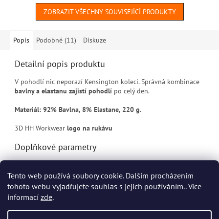
ZOBRAZIT VŠECHNY SOUVISEJÍCÍ PRODUKTY
Popis
Podobné (11)
Diskuze
Detailní popis produktu
V pohodlí nic neporazí Kensington koleci. Správná kombinace
bavlny a elastanu zajistí pohodlí
po celý den.
Materiál: 92% Bavlna, 8% Elastane, 220 g.
3D HH Workwear
logo na rukávu
Doplňkové parametry
Kategorie
:
Pracovní trička Helly Hansen
Tento web používá soubory cookie. Dalším procházením
EAN
:
Zvolte variantu
tohoto webu vyjadřujete souhlas s jejich používáním.. Více
informací
zde
.
Z
á