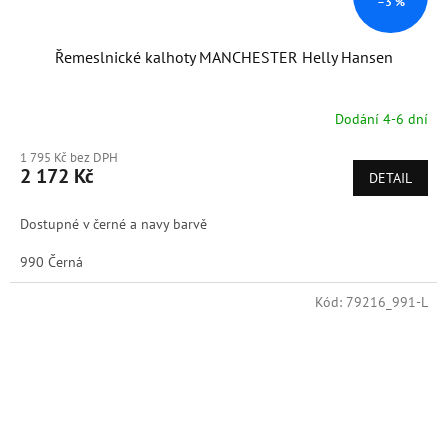
–3 %
Řemeslnické kalhoty MANCHESTER Helly Hansen
Dodání 4-6 dní
1 795 Kč bez DPH
2 172 Kč
DETAIL
Dostupné v černé a navy barvě
990 Černá
Kód:
79216_991-L
Doprodej