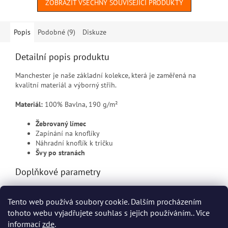
ZOBRAZIT VŠECHNY SOUVISEJÍCÍ PRODUKTY
Popis
Podobné (9)
Diskuze
Detailní popis produktu
Manchester je naše základní kolekce, která je zaměřená na
kvalitní materiál a výborný střih.
Materiál:
100% Bavlna, 190 g/m²
Žebrovaný límec
Zapínání na knoflíky
Náhradní knoflík k tričku
Švy po stranách
Doplňkové parametry
Kategorie
:
Pracovní košile a polo
Tento web používá soubory cookie. Dalším procházením
EAN
:
7040056555393
tohoto webu vyjadřujete souhlas s jejich používáním.. Více
informací
zde
.