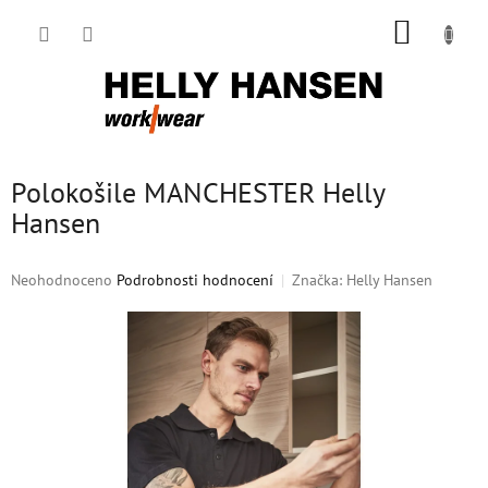
Přejít
NÁKUP
na
obsah
KOŠÍK
Polokošile MANCHESTER Helly
Hansen
Průměrné
Neohodnoceno
Podrobnosti hodnocení
Značka:
Helly Hansen
hodnocení
produktu
je
0,0
z
5
hvězdiček.