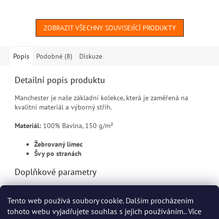
ZOBRAZIT VŠECHNY SOUVISEJÍCÍ PRODUKTY
Popis
Podobné (8)
Diskuze
Detailní popis produktu
Manchester je naše základní kolekce, která je zaměřená na
kvalitní materiál a výborný střih.
Materiál:
100% Bavlna, 150 g/m²
Žebrovaný límec
Švy po stranách
Doplňkové parametry
Kategorie
:
Pracovní trička Helly Hansen
Tento web používá soubory cookie. Dalším procházením
EAN
:
7040056071404
tohoto webu vyjadřujete souhlas s jejich používáním.. Více