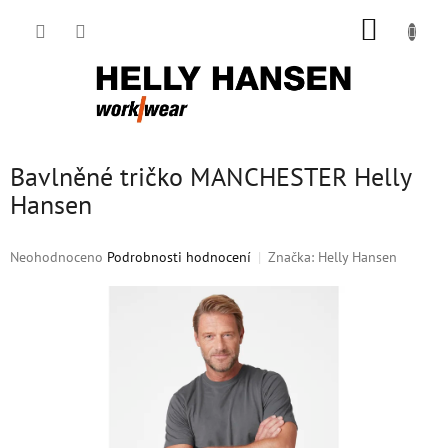
Přejít
NÁKUP
na
obsah
KOŠÍK
Bavlněné tričko MANCHESTER Helly
Hansen
Průměrné
Neohodnoceno
Podrobnosti hodnocení
Značka:
Helly Hansen
hodnocení
produktu
je
0,0
z
5
hvězdiček.