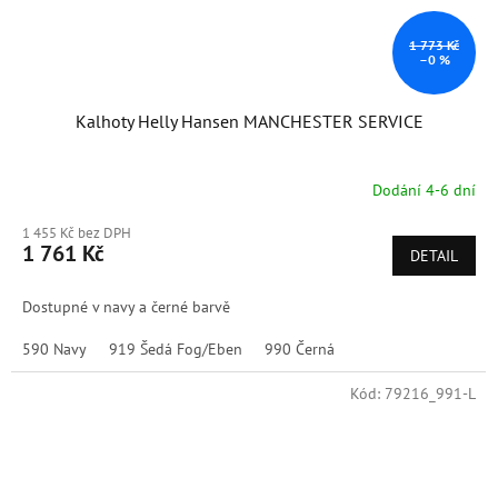
1 773 Kč
–0 %
Kalhoty Helly Hansen MANCHESTER SERVICE
Dodání 4-6 dní
1 455 Kč bez DPH
1 761 Kč
DETAIL
Dostupné v navy a černé barvě
590 Navy
919 Šedá Fog/Eben
990 Černá
Kód:
79216_991-L
Doprodej