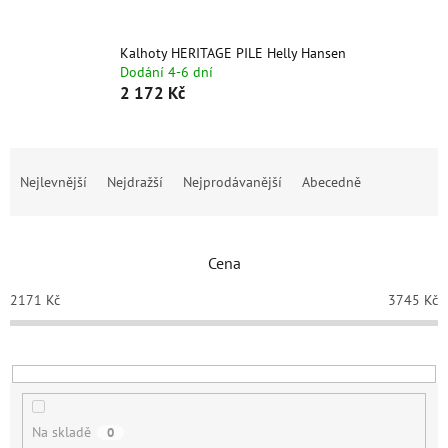
Kalhoty HERITAGE PILE Helly Hansen
Dodání 4-6 dní
2 172 Kč
Ř
a
Nejlevnější
Nejdražší
Nejprodávanější
Abecedně
z
e
n
Cena
í
p
2171
Kč
3745
Kč
r
o
d
u
k
t
Na skladě
0
ů