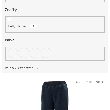
Značky
Helly Hansen
5
Barva
Položek k zobrazení:
5
V
Kód:
72181_590-XS
ý
p
i
s
p