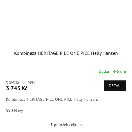
Kombinéza HERITAGE PILE ONE PICE Helly Hansen
Dodání 4-6 dní
3 095 Kč bez DPH
DETAIL
3 745 Kč
Kombinéza HERITAGE PILE ONE PICE Helly Hansen.
590 Navy
5
položek celkem
O