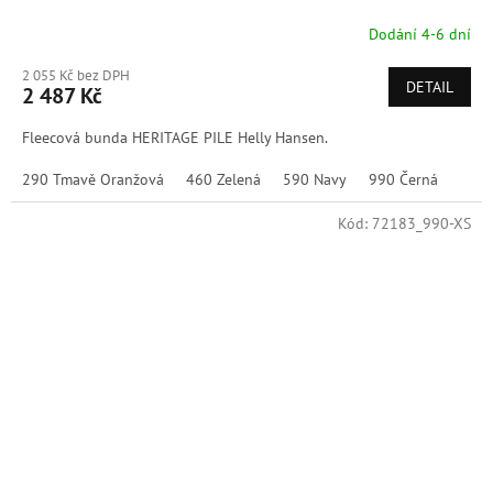
Dodání 4-6 dní
2 055 Kč bez DPH
DETAIL
2 487 Kč
Fleecová bunda HERITAGE PILE Helly Hansen.
290 Tmavě Oranžová
460 Zelená
590 Navy
990 Černá
Kód:
72183_990-XS