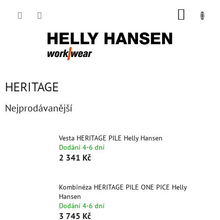
Přejít
NÁKUP
na
obsah
KOŠÍK
HERITAGE
Nejprodávanější
Vesta HERITAGE PILE Helly Hansen
Dodání 4-6 dní
2 341 Kč
Kombinéza HERITAGE PILE ONE PICE Helly
Hansen
Dodání 4-6 dní
3 745 Kč