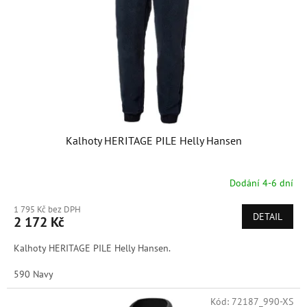
r
o
d
u
k
t
ů
Kalhoty HERITAGE PILE Helly Hansen
Dodání 4-6 dní
1 795 Kč bez DPH
DETAIL
2 172 Kč
Kalhoty HERITAGE PILE Helly Hansen.
590 Navy
Kód:
72187_990-XS