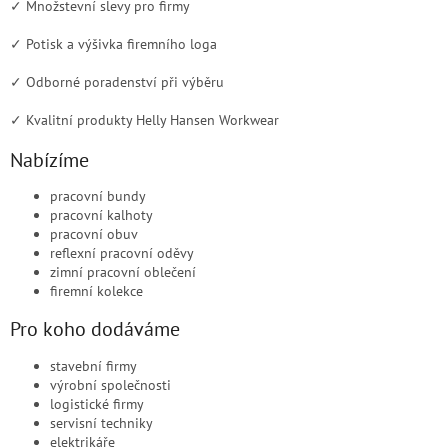
✓ Množstevní slevy pro firmy
✓ Potisk a výšivka firemního loga
✓ Odborné poradenství při výběru
✓ Kvalitní produkty Helly Hansen Workwear
Nabízíme
pracovní bundy
pracovní kalhoty
pracovní obuv
reflexní pracovní oděvy
zimní pracovní oblečení
firemní kolekce
Pro koho dodáváme
stavební firmy
výrobní společnosti
logistické firmy
servisní techniky
elektrikáře