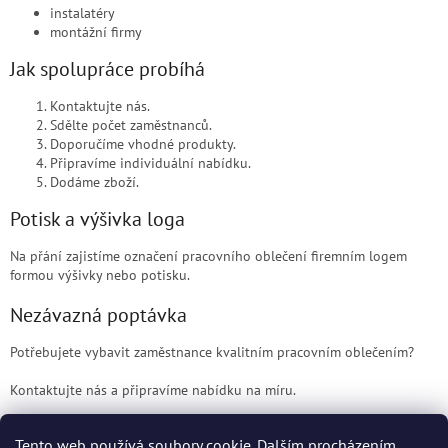
instalatéry
montážní firmy
Jak spolupráce probíhá
Kontaktujte nás.
Sdělte počet zaměstnanců.
Doporučíme vhodné produkty.
Připravíme individuální nabídku.
Dodáme zboží.
Potisk a výšivka loga
Na přání zajistíme označení pracovního oblečení firemním logem
formou výšivky nebo potisku.
Nezávazná poptávka
Potřebujete vybavit zaměstnance kvalitním pracovním oblečením?
Kontaktujte nás a připravíme nabídku na míru.
Telefon: +420 733 710 822
Tento web používá soubory cookie. Dalším procházením