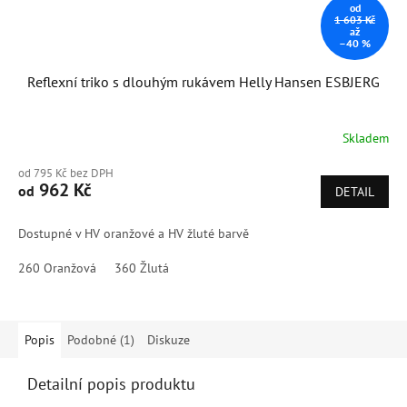
od
1 603 Kč
až
–40 %
Reflexní triko s dlouhým rukávem Helly Hansen ESBJERG
Skladem
od 795 Kč bez DPH
962 Kč
od
DETAIL
Dostupné v HV oranžové a HV žluté barvě
260 Oranžová
360 Žlutá
Popis
Podobné (1)
Diskuze
Detailní popis produktu