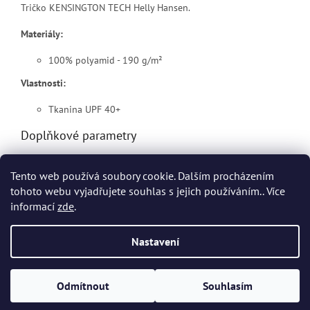
Tričko KENSINGTON TECH Helly Hansen.
Materiály:
100% polyamid - 190 g/m²
Vlastnosti:
Tkanina UPF 40+
Doplňkové parametry
Kategorie
:
Pracovní trička Helly Hansen
Tento web používá soubory cookie. Dalším procházením
EAN
:
Zvolte variantu
tohoto webu vyjadřujete souhlas s jejich používáním.. Více
informací
zde
.
Z
á
Nastavení
Vytvořil Shoptet
p
a
t
Odmítnout
Souhlasím
Copyright 2026
HHT Workwear
. Všechna práva vyhrazena.
í