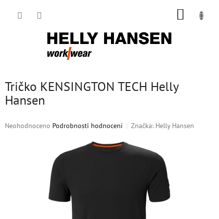
Přejít
NÁKUP
na
obsah
KOŠÍK
Tričko KENSINGTON TECH Helly
Hansen
Průměrné
Neohodnoceno
Podrobnosti hodnocení
Značka:
Helly Hansen
hodnocení
produktu
je
0,0
z
5
hvězdiček.