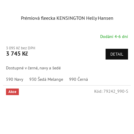
Prémiová fleecka KENSINGTON Helly Hansen
Dodání 4-6 dní
3 095 Kč bez DPH
3 745 Kč
DETAIL
Dostupné v černé, navy a šedé
590 Navy
930 Šedá Melange
990 Černá
Kód:
79242_990-S
Akce