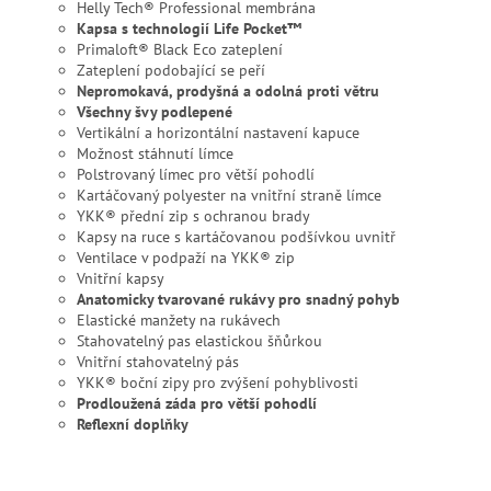
Helly Tech® Professional membrána
Kapsa s technologií Life Pocket™
Primaloft® Black Eco zateplení
Zateplení podobající se peří
Nepromokavá, prodyšná a odolná proti větru
Všechny švy podlepené
Vertikální a horizontální nastavení kapuce
Možnost stáhnutí límce
Polstrovaný límec pro větší pohodlí
Kartáčovaný polyester na vnitřní straně límce
YKK® přední zip s ochranou brady
Kapsy na ruce s kartáčovanou podšívkou uvnitř
Ventilace v podpaží na YKK® zip
Vnitřní kapsy
Anatomicky tvarované rukávy pro snadný pohyb
Elastické manžety na rukávech
Stahovatelný pas elastickou šňůrkou
Vnitřní stahovatelný pás
YKK® boční zipy pro zvýšení pohyblivosti
Prodloužená záda pro větší pohodlí
Reflexní doplňky