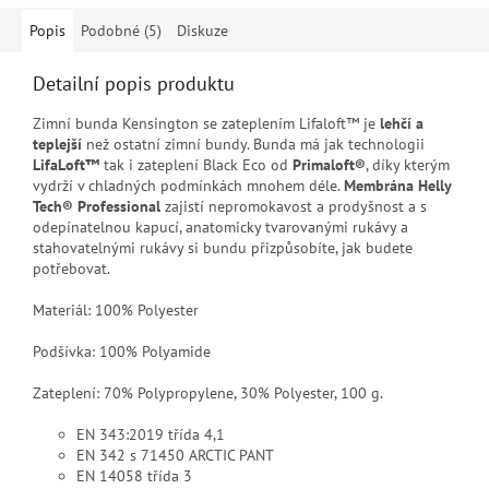
Popis
Podobné (5)
Diskuze
Detailní popis produktu
Zimní bunda Kensington se zateplením Lifaloft™ je
lehčí a
teplejší
než ostatní zimní bundy. Bunda má jak technologii
LifaLoft™
tak i zateplení Black Eco od
Primaloft®
, díky kterým
vydrží v chladných podmínkách mnohem déle.
Membrána Helly
Tech® Professional
zajistí nepromokavost a prodyšnost a s
odepínatelnou kapucí, anatomicky tvarovanými rukávy a
stahovatelnými rukávy si bundu přizpůsobíte, jak budete
potřebovat.
Materiál: 100% Polyester
Podšívka: 100% Polyamide
Zateplení: 70% Polypropylene, 30% Polyester, 100 g.
EN 343:2019 třída 4,1
EN 342 s 71450 ARCTIC PANT
EN 14058 třída 3