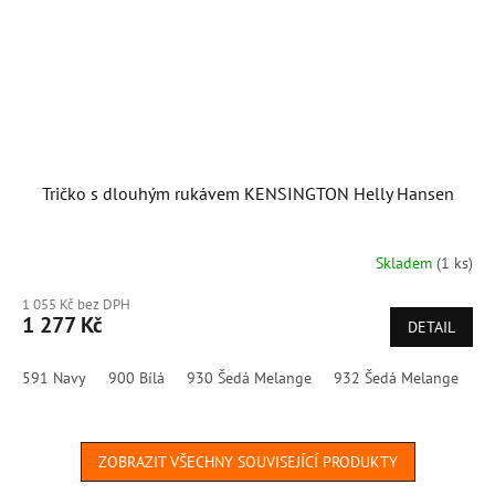
Tričko s dlouhým rukávem KENSINGTON Helly Hansen
Skladem
(1 ks)
1 055 Kč bez DPH
1 277 Kč
DETAIL
591 Navy
900 Bílá
930 Šedá Melange
932 Šedá Melange
9
ZOBRAZIT VŠECHNY SOUVISEJÍCÍ PRODUKTY