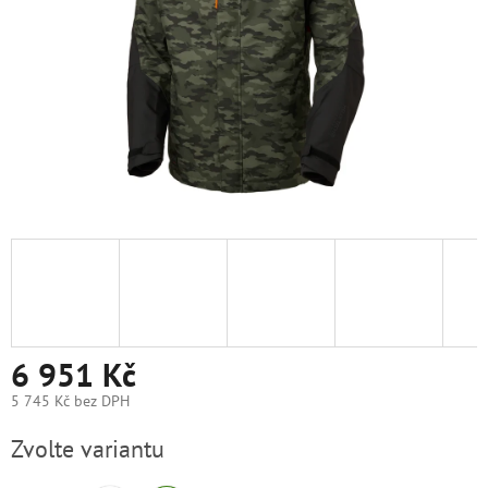
6 951 Kč
5 745 Kč bez DPH
Měrná
Zvolte variantu
cena: