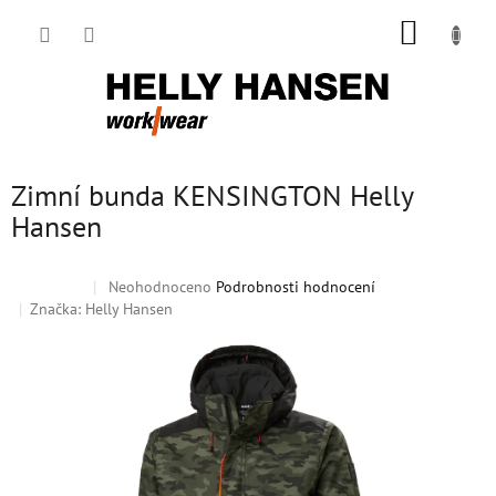
Přejít
NÁKUP
na
obsah
KOŠÍK
Zimní bunda KENSINGTON Helly
Hansen
Průměrné
Neohodnoceno
Podrobnosti hodnocení
Doprodej
hodnocení
Značka:
Helly Hansen
produktu
je
0,0
z
5
hvězdiček.