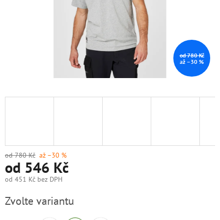
od 780 Kč
až –30 %
od 780 Kč
až –30 %
od
546 Kč
od
451 Kč
bez DPH
Měrná
Zvolte variantu
cena: