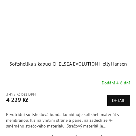
Softshellka s kapucí CHELSEA EVOLUTION Helly Hansen
Dodání 4-6 dní
3 495 Kč bez DPH
4 229 Kč
DETAIL
Prvotřídní softshellová bunda kombinuje softshell materiál s
membránou, flís na vnitřní straně a panel na zádech ze 4-
směrného strečového materiálu. Strečový materiál je...