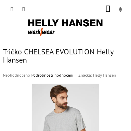
Přejít
NÁKUP
na
obsah
KOŠÍK
Tričko CHELSEA EVOLUTION Helly
Hansen
Průměrné
Neohodnoceno
Podrobnosti hodnocení
Značka:
Helly Hansen
hodnocení
produktu
je
0,0
z
5
hvězdiček.