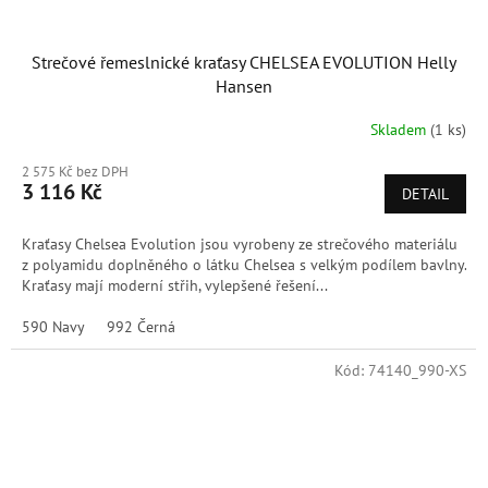
Strečové řemeslnické kraťasy CHELSEA EVOLUTION Helly
Hansen
Skladem
(1 ks)
2 575 Kč bez DPH
3 116 Kč
DETAIL
Kraťasy Chelsea Evolution jsou vyrobeny ze strečového materiálu
z polyamidu doplněného o látku Chelsea s velkým podílem bavlny.
Kraťasy mají moderní střih, vylepšené řešení...
590 Navy
992 Černá
Kód:
74140_990-XS