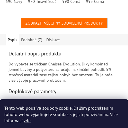
590 Navy
970 Tmavě Šedá
990 Černá
993 Černá
ZOBRAZIT VŠECHNY SOUVISEJÍCÍ PRODUKTY
Popis
Podobné (7)
Diskuze
Detailní popis produktu
Do vybavte se tričkem Chelsea Evolution. Díky kombinaci
jemné bavlny a polyesteru zaručuje maximální pohodlí. 5%
strečový materiál zase zajistí pohyb bez omezení. To je naše
vize vývoje pracovního oblečení.
Doplňkové parametry
Kategorie
:
Pracovní trička Helly Hansen
Tento web používá soubory cookie. Dalším procházením
EAN
:
7040055117202
tohoto webu vyjadřujete souhlas s jejich používáním.. Více
informací
zde
.
Z