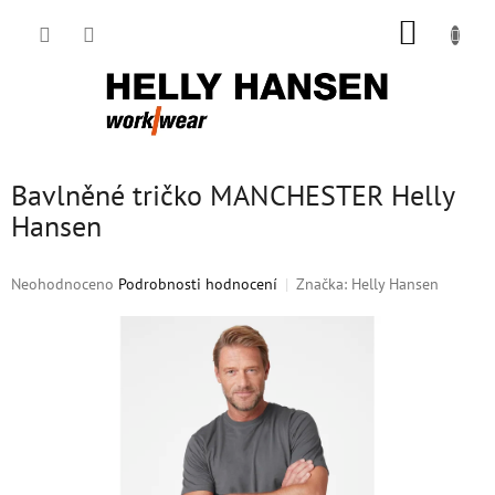
Přejít
NÁKUP
na
obsah
KOŠÍK
Bavlněné tričko MANCHESTER Helly
Hansen
Průměrné
Neohodnoceno
Podrobnosti hodnocení
Značka:
Helly Hansen
hodnocení
produktu
je
0,0
z
5
hvězdiček.