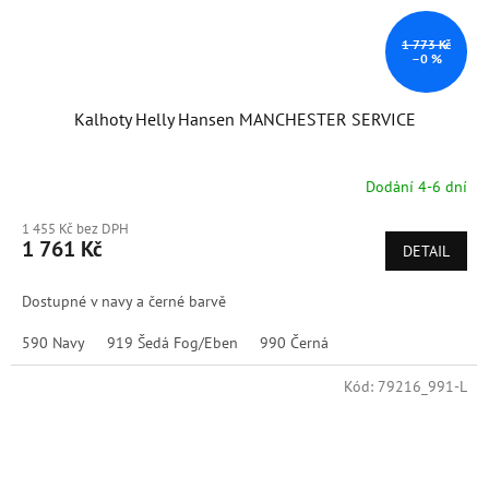
1 773 Kč
–0 %
Kalhoty Helly Hansen MANCHESTER SERVICE
Dodání 4-6 dní
1 455 Kč bez DPH
1 761 Kč
DETAIL
Dostupné v navy a černé barvě
590 Navy
919 Šedá Fog/Eben
990 Černá
Kód:
79216_991-L
Doprodej