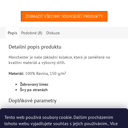
ZOBRAZIT VŠECHNY SOUVISEJÍCÍ PRODUKTY
Popis
Podobné (8)
Diskuze
Detailní popis produktu
Manchester je naše základní kolekce, která je zaměřená na
kvalitní materiál a výborný střih.
Materiál:
100% Bavlna, 150 g/m²
Žebrovaný límec
Švy po stranách
Doplňkové parametry
Kategorie
:
Pracovní trička Helly Hansen
Tento web používá soubory cookie. Dalším procházením
EAN
:
7040058049593
tohoto webu vyjadřujete souhlas s jejich používáním.. Více