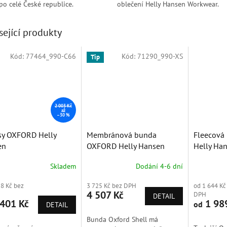
po celé České republice.
oblečení Helly Hansen Workwear.
sející produkty
Kód:
77464_990-C66
Kód:
71290_990-XS
dej
Tip
Sleva
2 003 Kč
až
–30 %
sy OXFORD Helly
Membránová bunda
Fleecová
en
OXFORD Helly Hansen
Helly Ha
Skladem
Dodání 4-6 dní
58 Kč bez
3 725 Kč bez DPH
od 1 644 Kč
4 507 Kč
DPH
DETAIL
401 Kč
1 98
od
DETAIL
Bunda Oxford Shell má