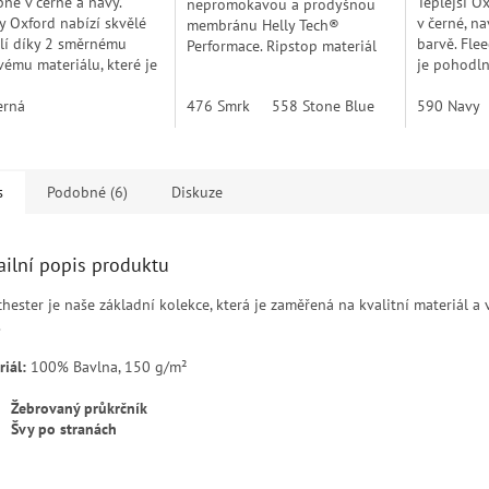
né v černé a navy.
Teplejší O
nepromokavou a prodyšnou
y Oxford nabízí skvělé
v černé, n
membránu Helly Tech®
lí díky 2 směrnému
barvě. Fle
Performace. Ripstop materiál
vému materiálu, které je
je pohodln
zaručí vysokou odolnost a
é pro celou řadu Oxford.
první vrstv
dobrý střih zase volnost
y jsou doplněny o kapsu
erná
476 Smrk
558 Stone Blue
590 Navy
nosit jako 
590 Navy
9
pohybu. Můžete ji nosit...
s
Podobné (6)
Diskuze
ailní popis produktu
hester je naše základní kolekce, která je zaměřená na kvalitní materiál a
.
iál:
100% Bavlna, 150 g/m²
Žebrovaný průkrčník
Švy po stranách