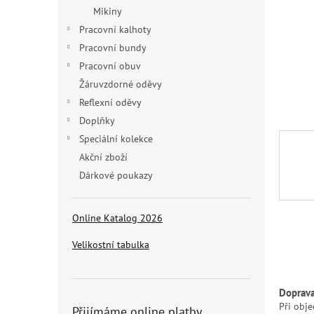
n
Mikiny
e
Pracovní kalhoty
l
Pracovní bundy
Pracovní obuv
Žáruvzdorné oděvy
Reflexní oděvy
Doplňky
Speciální kolekce
Akční zboží
Dárkové poukazy
Online Katalog 2026
Velikostní tabulka
Doprav
Při obj
Přijímáme online platby