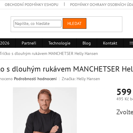
OBCHODNÍ PODMÍNKY ESHOPU
PODMÍNKY OCHRANY OSOBNÍCH ÚD
HLEDAT
 2026
Partneři
Technologie
Blog
Kontakt
!
Tričko s dlouhým rukávem MANCHETSER Helly Hansen
čko s dlouhým rukávem MANCHETSER Hel
né
noceno
Podrobnosti hodnocení
Značka:
Helly Hansen
ní
599
u
495 Kč b
Měrná
Zvolte
cena:
k.