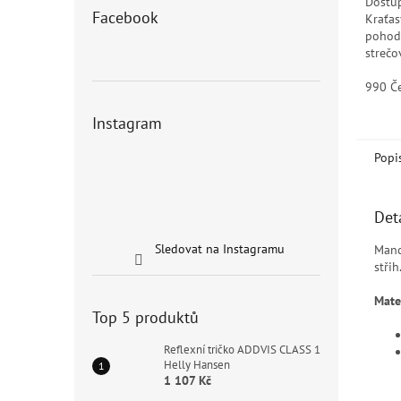
Dostup
Facebook
Kraťas
pohod
strečo
typick
Kraťas
990 Č
na...
Instagram
Popi
Det
Sledovat na Instagramu
Manc
střih
Mater
Top 5 produktů
Reflexní tričko ADDVIS CLASS 1
Helly Hansen
1 107 Kč