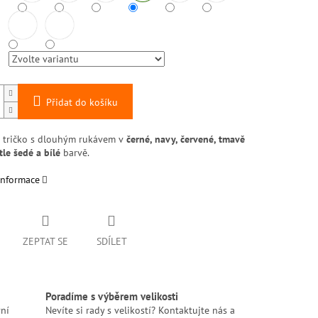
Přidat do košíku
 tričko s dlouhým rukávem v
černé,
navy, červené, tmavě
tle šedé a bílé
barvě.
informace
ZEPTAT SE
SDÍLET
Poradíme s výběrem velikosti
ní
Nevíte si rady s velikostí? Kontaktujte nás a