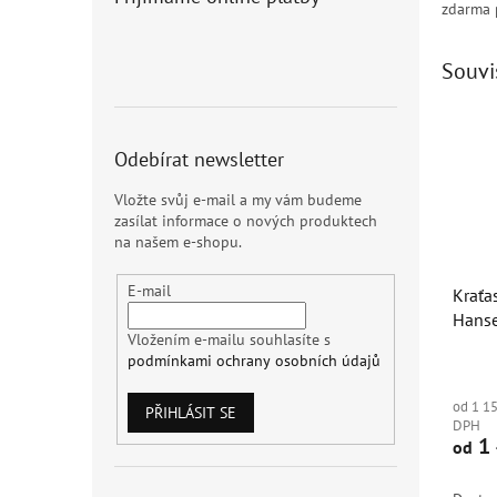
zdarma 
Souvi
Dopro
Odebírat newsletter
Vložte svůj e-mail a my vám budeme
zasílat informace o nových produktech
na našem e-shopu.
E-mail
Kraťa
Hans
Vložením e-mailu souhlasíte s
podmínkami ochrany osobních údajů
od 1 1
PŘIHLÁSIT SE
DPH
1 
od