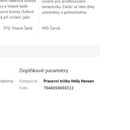
xford fleecová bunda
určené pro profesionální
avy a tmavě šedé
řemeslníky. Zalíbí se Vám díky
ecová bunda Oxford
odolnému a pohodlnému
á při nošení jako
materiálu, modernímu střihu a
a. A stejně tak se dá
zesílení z Cordury®. Mají
druhá vrstva v...
90 Černá
970 Tmavě Šedá
990 Černá
990 Černá
řemeslnické...
Doplňkové parametry
 výborný
Kategorie
:
Pracovní trička Helly Hansen
EAN
:
7040058050322