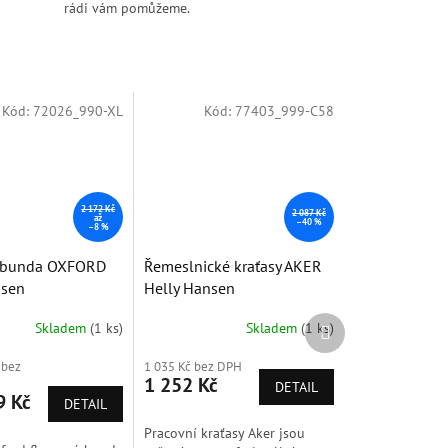
rádi vám pomůžeme.
Kód:
72026_990-XL
Kód:
77403_999-C58
Doprodej
2 172 Kč
2 087 Kč
až
–40 %
–8 %
 bunda OXFORD
Řemeslnické kraťasy AKER
nsen
Helly Hansen
Další
Skladem
(1 ks)
Skladem
(1 ks)
produkt
 bez
1 035 Kč bez DPH
1 252 Kč
DETAIL
9 Kč
DETAIL
Pracovní kraťasy Aker jsou