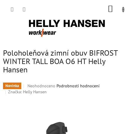
Přejít
NÁKUP
na
obsah
KOŠÍK
Poloholeňová zimní obuv BIFROST
WINTER TALL BOA O6 HT Helly
Hansen
Průměrné
Neohodnoceno
Podrobnosti hodnocení
Novinka
hodnocení
Značka:
Helly Hansen
produktu
je
0,0
z
5
hvězdiček.