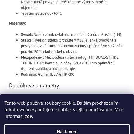
izolace, která poskytuje lepší tepelný výkon s menším
objemem.
Tepelná izolace do -40°C
Materiály:
Svršek:
Svršek z mikrovlákna a materiálu Cordura® re/cor(TM)
Stélka:
Hybridní stélka Ortholite® X25 je lehká, prodyšná a
poskytuje trvalé tlumení a odvod vlhkosti, přičemž ve složení je
použito 20 % ekologického obsahu
Mezipodešev:
Mezipodešev s technologií HH DUAL-STRIDE
TECHNOLOGY kombinuje pěny EVA a eTPU pro optimální
tlumení, stabilitu a návrat energie
Podrážka:
Guma HELLYGRIP XRC
Doplňkové parametry
Kategorie
:
Zimní pracovní obuv
Tento web používá soubory cookie. Dalším procházením
EAN
:
Zvolte variantu
tohoto webu vyjadřujete souhlas s jejich používáním.. Více
informací
zde
.
Z
á
Nastavení
Vytvořil Shoptet