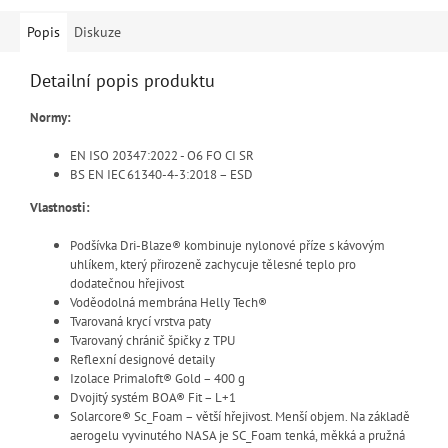
Popis
Diskuze
Detailní popis produktu
Normy:
EN ISO 20347:2022 - O6 FO CI SR
BS EN IEC 61340-4-3:2018 – ESD
Vlastnosti:
Podšívka Dri-Blaze® kombinuje nylonové příze s kávovým
uhlíkem, který přirozeně zachycuje tělesné teplo pro
dodatečnou hřejivost
Voděodolná membrána Helly Tech®
Tvarovaná krycí vrstva paty
Tvarovaný chránič špičky z TPU
Reflexní designové detaily
Izolace Primaloft® Gold – 400 g
Dvojitý systém BOA® Fit – L+1
Solarcore® Sc_Foam – větší hřejivost. Menší objem. Na základě
aerogelu vyvinutého NASA je SC_Foam tenká, měkká a pružná