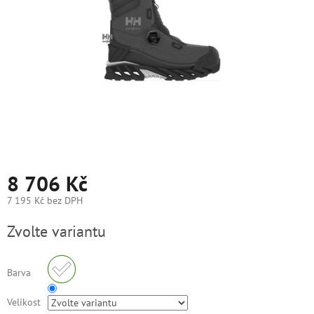
8 706 Kč
7 195 Kč bez DPH
Měrná
Zvolte variantu
cena:
Barva
Velikost