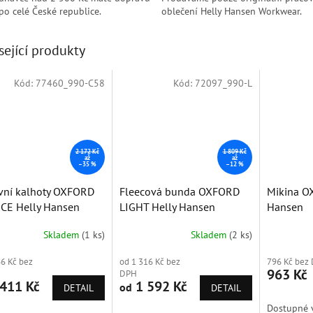
po celé České republice.
oblečení Helly Hansen Workwear.
sející produkty
Kód:
77460_990-C58
Kód:
72097_990-L
Doprodej
Sleva
2 172 Kč
1 809 Kč
až
až
–35 %
–12 %
vní kalhoty OXFORD
Fleecová bunda OXFORD
Mikina O
CE Helly Hansen
LIGHT Helly Hansen
Hansen
Skladem
(1 ks)
Skladem
(2 ks)
66 Kč bez
od 1 316 Kč bez
796 Kč bez
963 Kč
DPH
411 Kč
1 592 Kč
od
DETAIL
DETAIL
Dostupné v