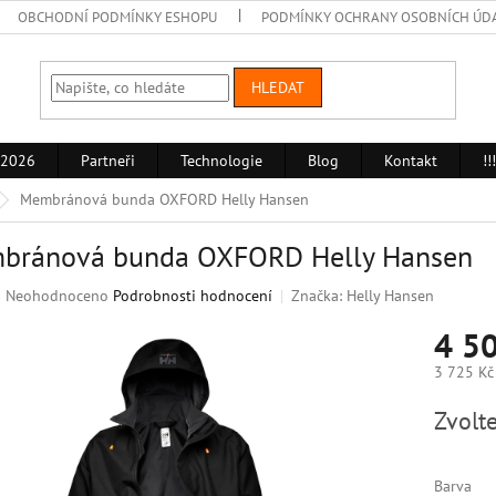
OBCHODNÍ PODMÍNKY ESHOPU
PODMÍNKY OCHRANY OSOBNÍCH ÚD
HLEDAT
 2026
Partneři
Technologie
Blog
Kontakt
!
Membránová bunda OXFORD Helly Hansen
bránová bunda OXFORD Helly Hansen
Průměrné
Neohodnoceno
Podrobnosti hodnocení
Značka:
Helly Hansen
hodnocení
4 50
produktu
je
3 725 Kč
0,0
z
Měrná
Zvolte
5
cena:
hvězdiček.
Barva