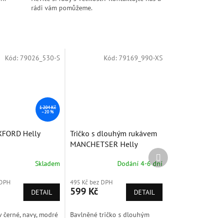
rádi vám pomůžeme.
Kód:
79026_530-S
Kód:
79169_990-XS
1 204 Kč
–20 %
XFORD Helly
Tričko s dlouhým rukávem
MANCHETSER Helly
Další
Hansen
produkt
Skladem
Dodání 4-6 dní
 DPH
495 Kč bez DPH
599 Kč
DETAIL
DETAIL
 černé, navy, modré
Bavlněné tričko s dlouhým