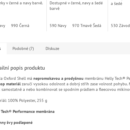
ky v černé a navy barvě.
Dostupné v černé, navy a šedé
a šedé
barvě
avy
990 Černá
590 Navy
970 Tmavě Šedá
990 Černá
530 Závod
s
Podobné (7)
Diskuze
ailní popis produktu
a Oxford Shell má
nepromokavou a prodyšnou
membránu Helly Tech® Pe
top materiál
zaručí vysokou odolnost a dobrý střih zase volnost pohybu. 
t samostatně a nebo kombinovat se spodním prádlem a fleecovou mikino
riál: 100% Polyester, 255 g
y Tech® Performance membrána
hny švy podlepené