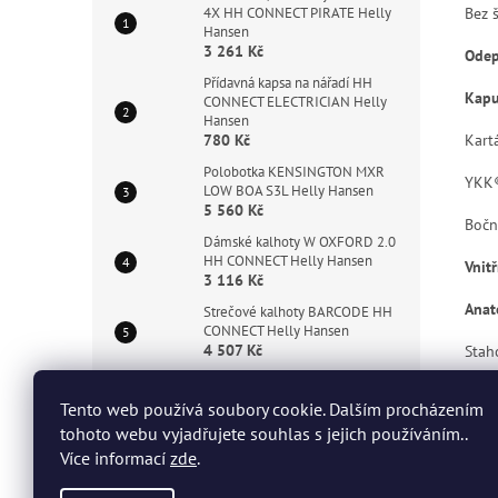
Bez 
4X HH CONNECT PIRATE Helly
Hansen
3 261 Kč
Odep
Přídavná kapsa na nářadí HH
Kapu
CONNECT ELECTRICIAN Helly
Hansen
Kart
780 Kč
Polobotka KENSINGTON MXR
YKK®
LOW BOA S3L Helly Hansen
5 560 Kč
Bočn
Dámské kalhoty W OXFORD 2.0
HH CONNECT Helly Hansen
Vnit
3 116 Kč
Anat
Strečové kalhoty BARCODE HH
CONNECT Helly Hansen
4 507 Kč
Stah
Stah
Tento web používá soubory cookie. Dalším procházením
tohoto webu vyjadřujete souhlas s jejich používáním..
Prod
Více informací
zde
.