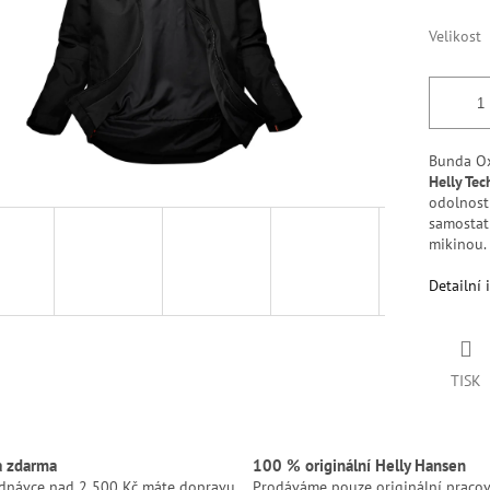
Velikost
Bunda Ox
Helly Te
odolnost 
samostat
mikinou.
Detailní 
TISK
a zdarma
100 % originální Helly Hansen
ednávce nad 2 500 Kč máte dopravu
Prodáváme pouze originální pracov