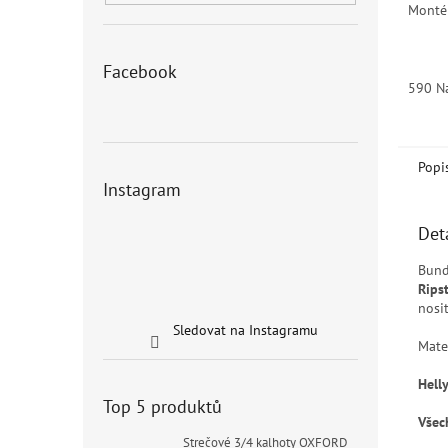
Montér
Facebook
590 N
Popi
Instagram
Det
Bund
Rips
nosi
Sledovat na Instagramu
Mate
Hell
Top 5 produktů
Všec
Strečové 3/4 kalhoty OXFORD