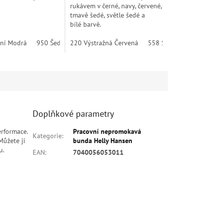
rukávem v černé, navy, červené,
tmavě šedé, světle šedé a
bílé barvě.
ní Modrá
950 Šedá Melange
220 Výstražná Červená
558 Stone Blue
590 
Doplňkové parametry
rformace.
Pracovní nepromokavá
Kategorie
:
Můžete ji
bunda Helly Hansen
u.
EAN
:
7040056053011