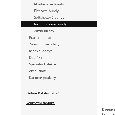
n
Montérkové bundy
e
Fleecové bundy
l
Softshellové bundy
Nepromokavé bundy
Zimní bundy
Pracovní obuv
Žáruvzdorné oděvy
Reflexní oděvy
Doplňky
Speciální kolekce
Akční zboží
Dárkové poukazy
Online Katalog 2026
Velikostní tabulka
Doprav
Při obj