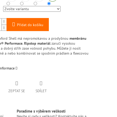
Přidat do košíku
ford Shell má nepromokavou a prodyšnou
membránu
ch® Performace
.
Ripstop materiál
zaručí vysokou
a dobrý střih zase volnost pohybu. Můžete ji nosit
ně a nebo kombinovat se spodním prádlem a fleecovou
informace
ZEPTAT SE
SDÍLET
Poradíme s výběrem velikosti
ní
Nevíte si rady s velikostí? Kontaktujte nás a