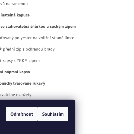
švů na ramenou
ínatelná kapuce
ce stahovatelná šňůrkou a suchým zipem
áčovaný polyester na vnitřní straně límce
 přední zip s ochranou brady
í kapsy s YKK® zipem
řní náprsní kapsa
omicky tvarované rukávy
ovatelné manžety
ovatelný pas šňůrkou
Odmítnout
Souhlasím
loužená záda pro větší pohodlí