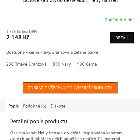
Laclové kalhoty do deště GALE Helly Hansen
Dodání 4-6 dní
1 775 Kč bez DPH
2 148 Kč
DETAIL
Dostupné v černé, navy, oranžové a zelené barvě
290 Tmavě Oranžová
590 Navy
990 Černá
ZOBRAZIT VŠECHNY SOUVISEJÍCÍ PRODUKTY
Popis
Podobné (6)
Diskuze
Detailní popis produktu
Klasická kabát Helly Hansen do deště. Inspirována kabátem,
který chránil rybářei v nejchladnějších mořích. PU materiál