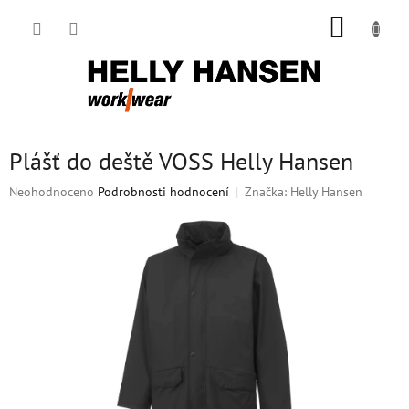
Přejít
NÁKUP
na
obsah
KOŠÍK
Plášť do deště VOSS Helly Hansen
Průměrné
Neohodnoceno
Podrobnosti hodnocení
Značka:
Helly Hansen
hodnocení
produktu
je
0,0
z
5
hvězdiček.