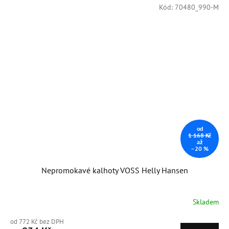
Kód:
70480_990-M
Sleva
od
1 168 Kč
až
–20 %
Nepromokavé kalhoty VOSS Helly Hansen
Skladem
od 772 Kč bez DPH