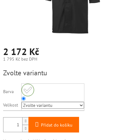
2 172 Kč
1 795 Kč bez DPH
Měrná
Zvolte variantu
cena:
Barva
Velikost
Přidat do košíku