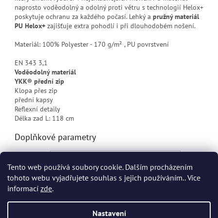
naprosto voděodolný a odolný proti větru s technologií Helox+
poskytuje ochranu za každého počasí. Lehký a
pružný materiál
PU Helox+
zajišťuje extra pohodlí i při dlouhodobém nošení.
Materiál: 100% Polyester - 170 g/m² , PU povrstvení
EN 343 3,1
Voděodolný materiál
YKK® přední zip
Klopa přes zip
přední kapsy
Reflexní detaily
Délka zad L: 118 cm
Doplňkové parametry
Kategorie
:
Pracovní nepromokavá bunda Helly Hansen
Tento web používá soubory cookie. Dalším procházením
EAN
:
Zvolte variantu
tohoto webu vyjadřujete souhlas s jejich používáním.. Více
informací
zde
.
Z
á
Nastavení
Vytvořil Shoptet
p