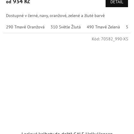
934 Kč
od
DETAIL
Dostupné v černé, navy, oranžové, zelené a žluté barvě
290 Tmavě Oranžová
310 Světle Žlutá
490 Tmavě Zelená
590
Kód:
70582_990-XS