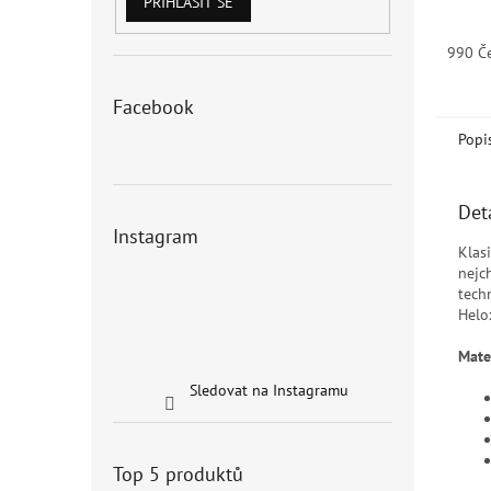
PŘIHLÁSIT SE
990 Č
Facebook
Popi
Det
Instagram
Klas
nejc
tech
Helo
Mater
Sledovat na Instagramu
Top 5 produktů