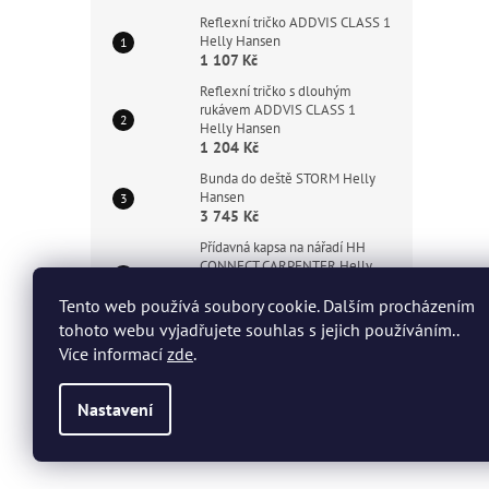
Reflexní tričko ADDVIS CLASS 1
Helly Hansen
1 107 Kč
Reflexní tričko s dlouhým
rukávem ADDVIS CLASS 1
Helly Hansen
1 204 Kč
Bunda do deště STORM Helly
Hansen
3 745 Kč
Přídavná kapsa na nářadí HH
CONNECT CARPENTER Helly
Hansen
780 Kč
Tento web používá soubory cookie. Dalším procházením
tohoto webu vyjadřujete souhlas s jejich používáním..
Polobotka KENSINGTON MXR
Více informací
zde
.
LOW BOA S3L Helly Hansen
5 560 Kč
Nastavení
Z
á
Copyright 2026
HHT Workwear
. Všechna práva vyhrazen
p
a