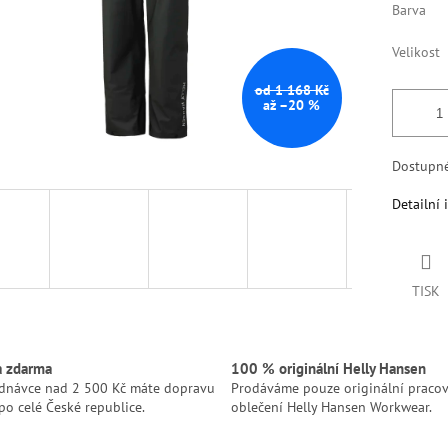
Barva
Velikost
od 1 168 Kč
až –20 %
Dostupné
Detailní 
TISK
a zdarma
100 % originální Helly Hansen
ednávce nad 2 500 Kč máte dopravu
Prodáváme pouze originální pracov
po celé České republice.
oblečení Helly Hansen Workwear.