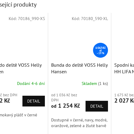
sející produkty
Kód:
70186_990-XS
Kód:
70180_590-XL
1 567 Kč
až
–19 %
 do deště VOSS Helly
Bunda do deště VOSS Helly
Spodní ka
en
Hansen
HH LIFA 
Hansen
Dodání 4-6 dní
Skladem
(1 ks)
Kč bez DPH
od 1 036 Kč bez
1 675 Kč b
2 Kč
2 027 K
DPH
DETAIL
1 254 Kč
od
DETAIL
okavý plášť v černé
Dostupné v černé, navy, modré,
oranžové, zelené a žluté barvě