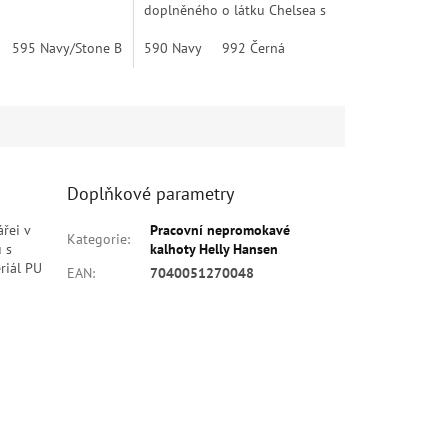
doplněného o látku Chelsea s
velkým podílem bavlny.
90 Tmavě Zelená
595 Navy/Stone Blue
530 Závodní Modrá
Moderní a anatomicky
590 Navy
990 Černá
992 Černá
590 Navy
990 Černá
tvarovaný střih zaručí...
Doplňkové parametry
řei v
Pracovní nepromokavé
Kategorie
:
 s
kalhoty Helly Hansen
riál PU
EAN
:
7040051270048