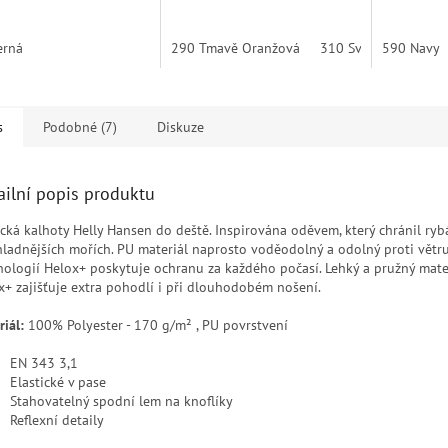
erná
290 Tmavě Oranžová
310 Světle Žlutá
590 Navy
4
s
Podobné (7)
Diskuze
ailní popis produktu
ická kalhoty Helly Hansen do deště. Inspirována oděvem, který chránil rybá
hladnějších mořích. PU materiál naprosto voděodolný a odolný proti větru
nologií Helox+ poskytuje ochranu za každého počasí. Lehký a pružný mate
x+ zajišťuje extra pohodlí i při dlouhodobém nošení.
iál:
100% Polyester - 170 g/m² , PU povrstvení
EN 343 3,1
Elastické v pase
Stahovatelný spodní lem na knoflíky
Reflexní detaily