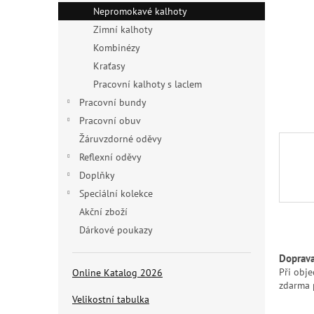
n
Nepromokavé kalhoty
e
Zimní kalhoty
l
Kombinézy
Kraťasy
Pracovní kalhoty s laclem
Pracovní bundy
Pracovní obuv
Žáruvzdorné oděvy
Reflexní oděvy
Doplňky
Speciální kolekce
Akční zboží
Dárkové poukazy
Doprav
Při obj
Online Katalog 2026
zdarma 
Velikostní tabulka