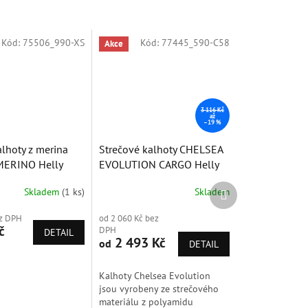
Kód:
75506_990-XS
Kód:
77445_590-C58
Akce
Sleva
3 116 Kč
až
–19 %
lhoty z merina
Strečové kalhoty CHELSEA
MERINO Helly
EVOLUTION CARGO Helly
Hansen
Další
Skladem
(1 ks)
Skladem
produkt
ez DPH
od 2 060 Kč bez
č
DPH
DETAIL
2 493 Kč
od
DETAIL
Kalhoty Chelsea Evolution
jsou vyrobeny ze strečového
materiálu z polyamidu