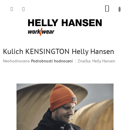
Přejít
NÁKUP
na
obsah
KOŠÍK
Kulich KENSINGTON Helly Hansen
Průměrné
Neohodnoceno
Podrobnosti hodnocení
Značka:
Helly Hansen
hodnocení
produktu
je
0,0
z
5
hvězdiček.