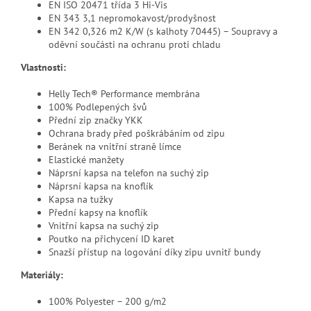
EN ISO 20471 třída 3 Hi-Vis
EN 343 3,1 nepromokavost/prodyšnost
EN 342 0,326 m2 K/W (s kalhoty 70445) – Soupravy a
oděvní součásti na ochranu proti chladu
Vlastnosti:
Helly Tech® Performance membrána
100% Podlepených švů
Přední zip značky YKK
Ochrana brady před poškrábáním od zipu
Beránek na vnitřní straně límce
Elastické manžety
Náprsní kapsa na telefon na suchý zip
Náprsní kapsa na knoflík
Kapsa na tužky
Přední kapsy na knoflík
Vnitřní kapsa na suchý zip
Poutko na přichycení ID karet
Snazší přístup na logování díky zipu uvnitř bundy
Materiály:
100% Polyester – 200 g/m2