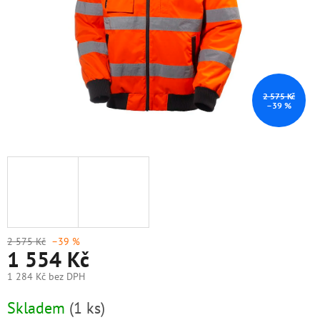
2 575 Kč
–39 %
2 575 Kč
–39 %
1 554 Kč
1 284 Kč bez DPH
Měrná
Skladem
(1 ks)
cena: