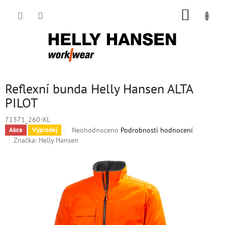
Přejít
NÁKUP
na
obsah
KOŠÍK
Reflexní bunda Helly Hansen ALTA
PILOT
71371_260-XL
Průměrné
Neohodnoceno
Podrobnosti hodnocení
Akce
Výprodej
hodnocení
Značka:
Helly Hansen
produktu
je
0,0
z
5
hvězdiček.