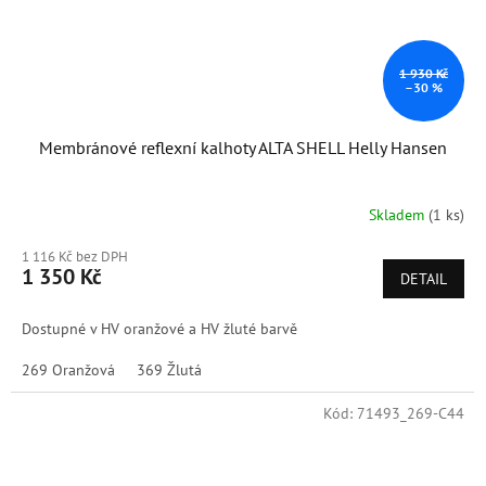
1 930 Kč
–30 %
Membránové reflexní kalhoty ALTA SHELL Helly Hansen
Skladem
(1 ks)
1 116 Kč bez DPH
1 350 Kč
DETAIL
Dostupné v HV oranžové a HV žluté barvě
269 Oranžová
369 Žlutá
Kód:
71493_269-C44