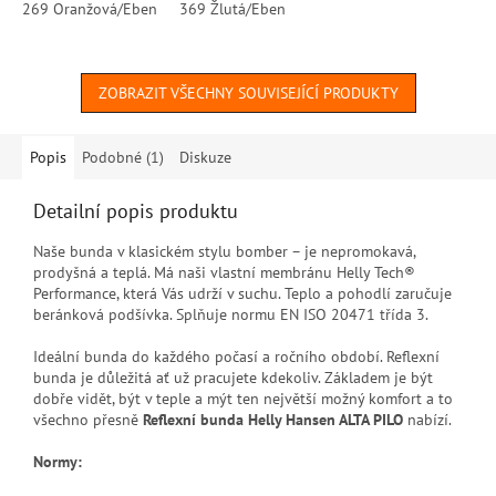
269 Oranžová/Eben
369 Žlutá/Eben
ZOBRAZIT VŠECHNY SOUVISEJÍCÍ PRODUKTY
Popis
Podobné (1)
Diskuze
Detailní popis produktu
Naše bunda v klasickém stylu bomber – je nepromokavá,
prodyšná a teplá. Má naši vlastní membránu Helly Tech®
Performance, která Vás udrží v suchu. Teplo a pohodlí zaručuje
beránková podšívka. Splňuje normu EN ISO 20471 třída 3.
Ideální bunda do každého počasí a ročního období. Reflexní
bunda je důležitá ať už pracujete kdekoliv. Základem je být
dobře vidět, být v teple a mýt ten největší možný komfort a to
všechno přesně
Reflexní bunda Helly Hansen ALTA PILO
nabízí.
Normy: