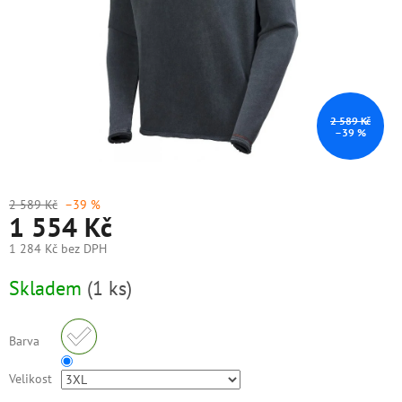
2 589 Kč
–39 %
2 589 Kč
–39 %
1 554 Kč
1 284 Kč bez DPH
Měrná
Skladem
(1 ks)
cena:
Barva
Velikost