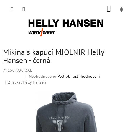
Přejít
NÁKUP
na
obsah
KOŠÍK
Mikina s kapucí MJOLNIR Helly
Hansen - černá
79150_990-3XL
Průměrné
Neohodnoceno
Podrobnosti hodnocení
Doprodej
hodnocení
Značka:
Helly Hansen
produktu
je
0,0
z
5
hvězdiček.