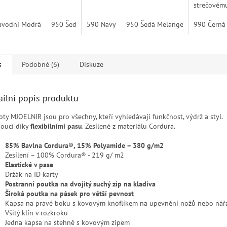
strečovému
typické pr
ávodní Modrá
950 Šedá Melange
590 Navy
990 Černá
950 Šedá Melange
Kraťasy js
990 Černá
na...
s
Podobné (6)
Diskuze
ailní popis produktu
oty MJOELNIR jsou pro všechny, kteří vyhledávají funkčnost, výdrž a styl.
oucí díky
flexibilními pasu
. Zesílené z materiálu Cordura.
85% Bavlna Cordura®, 15% Polyamide – 380 g/m2
Zesílení – 100% Cordura® - 219 g/ m2
Elastické v pase
Držák na ID karty
Postranní poutka na dvojitý suchý zip na kladiva
Široká poutka na pásek pro větší pevnost
Kapsa na pravé boku s kovovým knoflíkem na upevnění nožů nebo nář
Všitý klín v rozkroku
Jedna kapsa na stehně s kovovým zipem