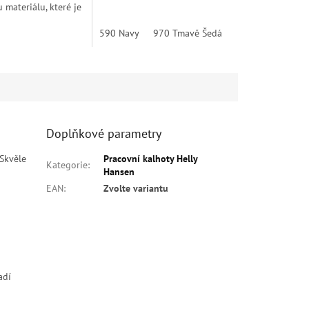
 materiálu, které je
o celou řadu Oxford.
ou doplněny o kapsu
590 Navy
970 Tmavě Šedá
990 Černá
Doplňkové parametry
 Skvěle
Pracovní kalhoty Helly
Kategorie
:
Hansen
EAN
:
Zvolte variantu
adí