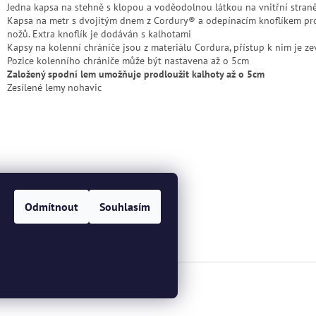
Jedna kapsa na stehně s klopou a voděodolnou látkou na vnitřní stran
Kapsa na metr s dvojitým dnem z Cordury® a odepínacím knoflíkem pr
nožů. Extra knoflík je dodáván s kalhotami
Kapsy na kolenní chrániče jsou z materiálu Cordura, přístup k nim je ze
Pozice kolenního chrániče může být nastavena až o 5cm
Založený spodní lem umožňuje prodloužit kalhoty až o 5cm
Zesílené lemy nohavic
Odmítnout
Souhlasím
a.