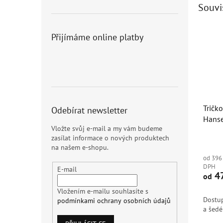
Souvi
Dopro
Přijímáme online platby
Tričk
Odebírat newsletter
Hans
Vložte svůj e-mail a my vám budeme
zasílat informace o nových produktech
Průmě
na našem e-shopu.
hodno
od 396
produ
DPH
je
E-mail
47
od
3,0
z
Vložením e-mailu souhlasíte s
5
Dostup
podmínkami ochrany osobních údajů
hvězdi
a šedé