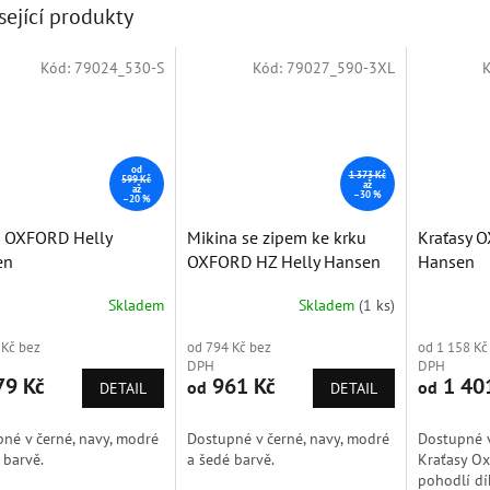
sející produkty
Kód:
79024_530-S
Kód:
79027_590-3XL
dej
Doprodej
Doprodej
od
1 373 Kč
599 Kč
až
až
–30 %
–20 %
o OXFORD Helly
Mikina se zipem ke krku
Kraťasy 
en
OXFORD HZ Helly Hansen
Hansen
Skladem
Skladem
(1 ks)
rné
cení
 Kč bez
od 794 Kč bez
od 1 158 Kč
ktu
DPH
DPH
9 Kč
961 Kč
1 40
od
od
DETAIL
DETAIL
né v černé, navy, modré
Dostupné v černé, navy, modré
Dostupné v
ček.
 barvě.
a šedé barvě.
Kraťasy Ox
pohodlí d