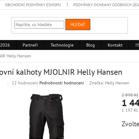
OBCHODNÍ PODMÍNKY ESHOPU
PODMÍNKY OCHRANY OSOBNÍCH ÚD
HLEDAT
 2026
Partneři
Technologie
Blog
Kontakt
!
NIR Helly Hansen
ovní kalhoty MJOLNIR Helly Hansen
Průměrné
12 hodnocení
Podrobnosti hodnocení
Značka:
Helly Hansen
ej
hodnocení
produktu
2 898 Kč
1 4
je
3,4
1 197 Kč
z
5
Měrná
Zvolte
hvězdiček.
cena: