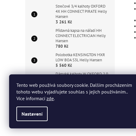
Strečové 3/4 kalhoty OXFORD
4X HH CONNECT PIRATE Helly
Hansen
3 261 Kč
Přídavná kapsa na nářadí HH
CONNECT ELECTRICIAN Helly
Hansen
780 Kč
Polobotka KENSINGTON MXR
LOW BOA S3L Helly Hansen
5 560 Kč
Dámské kalhoty W OXFORD 2.0
HH CONNECT Helly Hansen
3 116 Kč
Tento web používá soubory cookie. Dalším procházením
tohoto webu vyjadřujete souhlas s jejich používáním..
Strečové kalhoty BARCODE HH
Více informací
zde
.
CONNECT Helly Hansen
4 507 Kč
Nastavení
Z
á
Copyright 2026
HHT Workwear
. Všechna práva vyhrazen
p
a