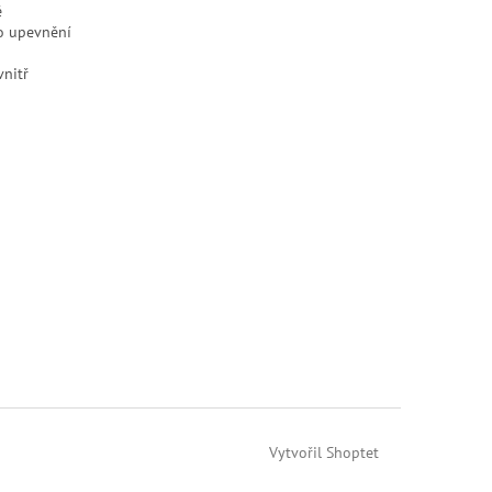
ě
o upevnění
vnitř
Vytvořil Shoptet