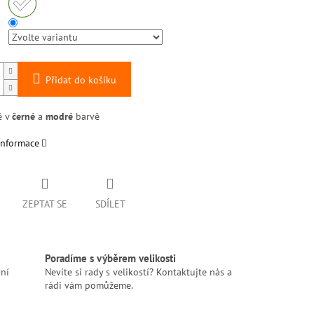
Přidat do košíku
é v
černé
a
modré
barvě
informace
ZEPTAT SE
SDÍLET
Poradíme s výběrem velikosti
ní
Nevíte si rady s velikostí? Kontaktujte nás a
rádi vám pomůžeme.