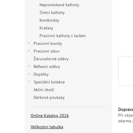
n
Nepromokavé kalhoty
e
Zimní kalhoty
l
Kombinézy
Kraťasy
Pracovní kalhoty s laclem
Pracovní bundy
Pracovní obuv
Žáruvzdorné oděvy
Reflexní oděvy
Doplňky
Speciální kolekce
Akční zboží
Dárkové poukazy
Doprav
Při obj
Online Katalog 2026
zdarma 
Velikostní tabulka