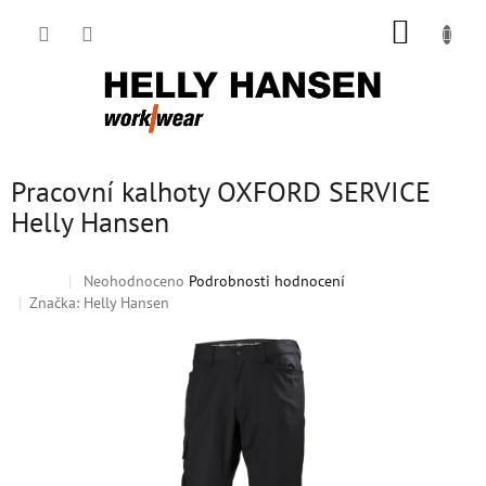
Přejít
NÁKUP
na
obsah
KOŠÍK
Pracovní kalhoty OXFORD SERVICE
Helly Hansen
Průměrné
Neohodnoceno
Podrobnosti hodnocení
Sleva
hodnocení
Značka:
Helly Hansen
produktu
je
0,0
z
5
hvězdiček.