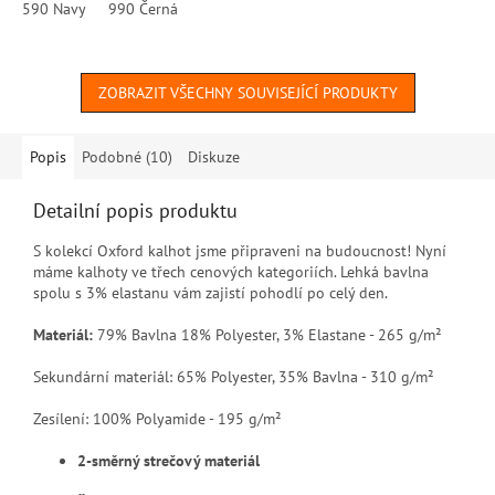
590 Navy
990 Černá
ZOBRAZIT VŠECHNY SOUVISEJÍCÍ PRODUKTY
Popis
Podobné (10)
Diskuze
Detailní popis produktu
S kolekcí Oxford kalhot jsme připraveni na budoucnost! Nyní
máme kalhoty ve třech cenových kategoriích. Lehká bavlna
spolu s 3% elastanu vám zajistí pohodlí po celý den.
Materiál:
79% Bavlna 18% Polyester, 3% Elastane - 265 g/m²
Sekundární materiál: 65% Polyester, 35% Bavlna - 310 g/m²
Zesílení: 100% Polyamide - 195 g/m²
2-směrný strečový materiál