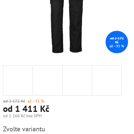
od 2 172
Kč
až –35 %
od 2 172 Kč
až –35 %
od
1 411 Kč
od
1 166 Kč
bez DPH
Měrná
Zvolte variantu
cena: