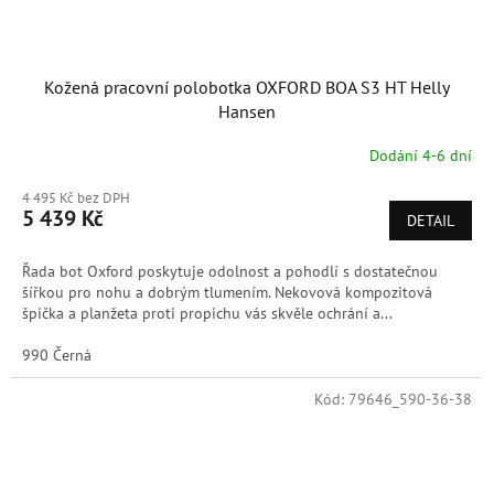
Kožená pracovní polobotka OXFORD BOA S3 HT Helly
Hansen
Dodání 4-6 dní
4 495 Kč bez DPH
5 439 Kč
DETAIL
Řada bot Oxford poskytuje odolnost a pohodlí s dostatečnou
šířkou pro nohu a dobrým tlumením. Nekovová kompozitová
špička a planžeta proti propichu vás skvěle ochrání a...
990 Černá
Kód:
79646_590-36-38