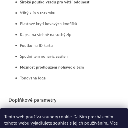
Široké poutko vzadu pro větší odolnost
Všitý klín v rozkroku
Plastové krytí kovových knoflíků
Kapsa na stehně na suchý zip
Poutko na ID kartu
Spodní lem nohavic zesílen
Možnost prodloužení nohavic o 5cm
Tónovaná loga
Doplňkové parametry
Kategorie
:
Pracovní kalhoty Helly Hansen
Tento web používá soubory cookie. Dalším procházením
EAN
:
Zvolte variantu
tohoto webu vyjadřujete souhlas s jejich používáním.. Více