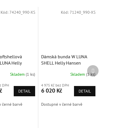
Kód:
74240_990-XS
Kód:
71240_990-XS
oftshellová
Dámská bunda W LUNA
LUNA Helly
SHELL Helly Hansen
Další
produkt
Skladem
(1 ks)
Skladem
(1 ks)
ez DPH
4 975 Kč bez DPH
č
6 020 Kč
DETAIL
DETAIL
v černé barvě
Dostupné v černé barvě