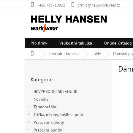
Přejít
+420 733710822
granic@hellyworkwear.cz
na
obsah
Pro firmy
Velikostní tabulka
Online Katalog
Domů
Speciální kolekce
LUNA
Dámské pra
P
Dáms
o
Přeskočit
s
Kategorie
kategorie
Sleva
t
r
!!!!VÝPRODEJ SKLADU!!!!
a
Novinky
n
Termoprádlo
n
í
Trička, mikiny, košile a polo
p
Pracovní kalhoty
a
Pracovní bundy