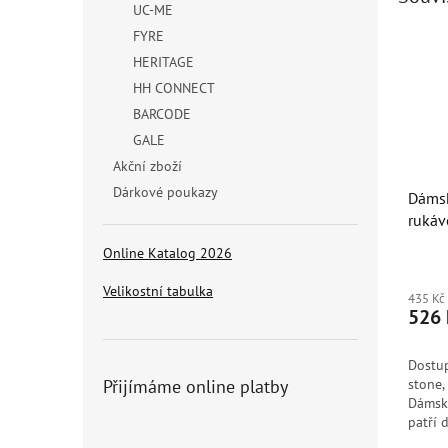
UC-ME
FYRE
HERITAGE
HH CONNECT
BARCODE
GALE
Akční zboží
Dárkové poukazy
Dámsk
ruká
Helly
Online Katalog 2026
Velikostní tabulka
435 Kč
526 
Dostup
stone,
Přijímáme online platby
Dámské
patří 
která 