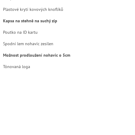
Plastové krytí kovových knoflíků
Kapsa na stehně na suchý zip
Poutko na ID kartu
Spodní lem nohavic zesílen
Možnost prodloužení nohavic o 5cm
Tónovaná loga