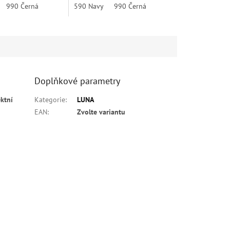
Fog
990 Černá
930 Šedá Melange
590 Navy
970 Tmavě Šedá
990 Černá
990 Černá
Doplňkové parametry
ektní
Kategorie
:
LUNA
EAN
:
Zvolte variantu