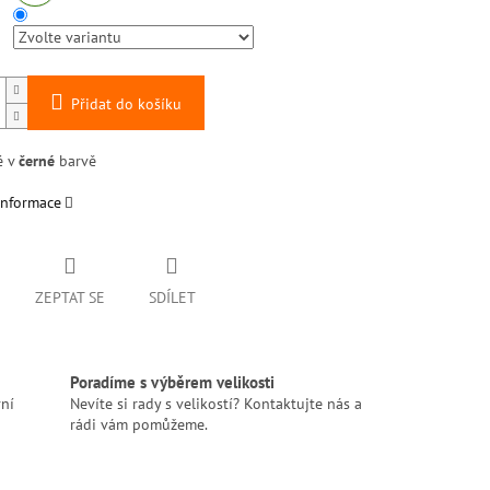
Přidat do košíku
é v
černé
barvě
informace
ZEPTAT SE
SDÍLET
Poradíme s výběrem velikosti
ní
Nevíte si rady s velikostí? Kontaktujte nás a
rádi vám pomůžeme.