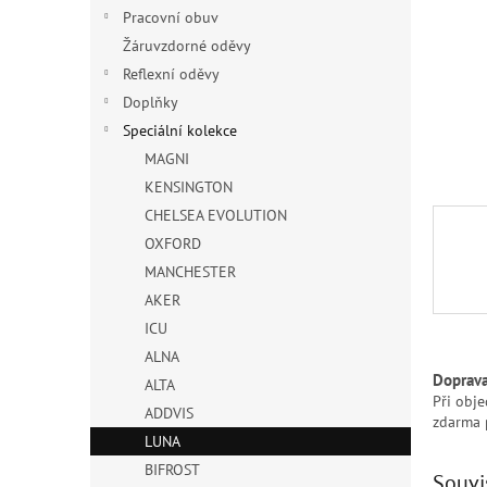
n
Pracovní obuv
e
Žáruvzdorné oděvy
l
Reflexní oděvy
Doplňky
Speciální kolekce
MAGNI
KENSINGTON
CHELSEA EVOLUTION
OXFORD
MANCHESTER
AKER
ICU
ALNA
Doprav
ALTA
Při obj
ADDVIS
zdarma 
LUNA
BIFROST
Souvi