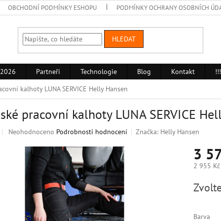
OBCHODNÍ PODMÍNKY ESHOPU
PODMÍNKY OCHRANY OSOBNÍCH ÚD
HLEDAT
 2026
Partneři
Technologie
Blog
Kontakt
!
covní kalhoty LUNA SERVICE Helly Hansen
ké pracovní kalhoty LUNA SERVICE Hel
Průměrné
Neohodnoceno
Podrobnosti hodnocení
Značka:
Helly Hansen
hodnocení
3 5
produktu
je
2 955 Kč
0,0
z
Měrná
Zvolte
5
cena:
hvězdiček.
Barva