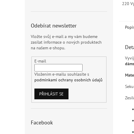
materi
220 Vý
Odebírat newsletter
Popi
Vložte svůj e-mail a my vám budeme
zasílat informace o nových produktech
Det
na našem e-shopu.
Vyví
E-mail
dáms
Vložením e-mailu souhlasíte s
Mater
podmínkami ochrany osobních údajů
Seku
PŘIHLÁSIT SE
Zesí
Facebook