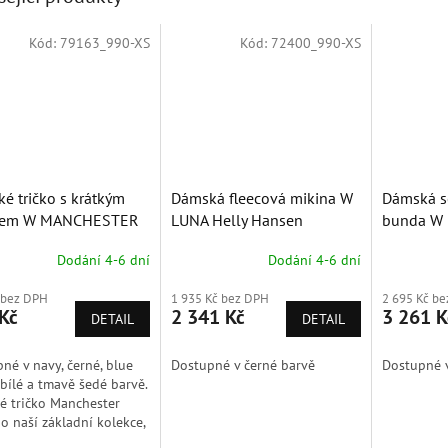
Kód:
79163_990-XS
Kód:
72400_990-XS
Sleva
é tričko s krátkým
Dámská fleecová mikina W
Dámská s
vem W MANCHESTER
LUNA Helly Hansen
bunda W 
 Hansen
Hansen
Dodání 4-6 dní
Dodání 4-6 dní
 bez DPH
1 935 Kč bez DPH
2 695 Kč b
Kč
2 341 Kč
3 261 K
DETAIL
DETAIL
né v navy, černé, blue
Dostupné v černé barvě
Dostupné 
 bílé a tmavě šedé barvě.
 tričko Manchester
do naší základní kolekce,
je zaměřená na kvalitní