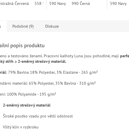
ál a výborný střih.
stražná Červená
558 Stone Blue
590 Navy
590 Navy
990 Černá
900 Bílá
590 Navy
910 Šedá 
s
Podobné (9)
Diskuze
ailní popis produktu
jeno a testováno ženami. Pracovní kalhoty Luna jsou pohodlné, mají
perf
ký střih
a
2-směrný strečový materiál.
iál:
79% Bavlna 18% Polyester, 3% Elastane - 265 g/m²
ndární materiál: 65% Polyester, 35% Bavlna - 310 g/m²
lení: 100% Polyamide - 195 g/m²
2-směrný strečový materiál
Široké poutko vzadu pro větší odolnost
Všitý klín v rozkroku