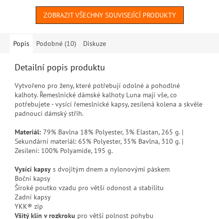
ZOBRAZIT VŠECHNY SOUVISEJÍCÍ PRODUKTY
Popis
Podobné (10)
Diskuze
Detailní popis produktu
Vytvořeno pro ženy, které potřebují odolné a pohodlné
kalhoty. Řemeslnické dámské kalhoty Luna mají vše, co
potřebujete - vysící řemeslnické kapsy, zesílená kolena a skvěle
padnoucí dámský střih.
Materiál:
79% Bavlna 18% Polyester, 3% Elastan, 265 g. |
Sekundární materiál: 65% Polyester, 35% Bavlna, 310 g. |
Zesílení: 100% Polyamide, 195 g.
Vysící kapsy
s dvojitým dnem a nylonovými páskem
Boční kapsy
Široké poutko vzadu pro větší odonost a stabilitu
Zadní kapsy
YKK® zip
Všitý klín v rozkroku
pro větší polnost pohybu