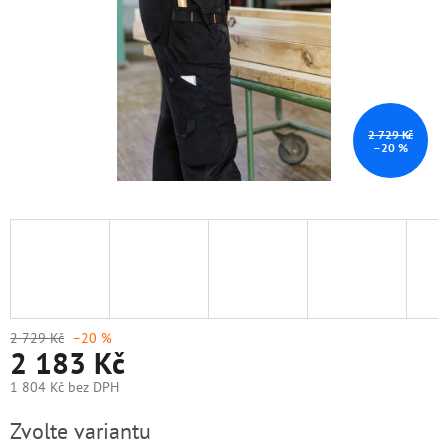
2 729 Kč
–20 %
2 729 Kč
–20 %
2 183 Kč
1 804 Kč bez DPH
Měrná
Zvolte variantu
cena: