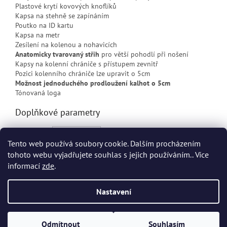
Plastové krytí kovových knoflíků
Kapsa na stehně se zapínáním
Poutko na ID kartu
Kapsa na metr
Zesílení na kolenou a nohavicích
Anatomicky tvarovaný střih
pro větší pohodlí při nošení
Kapsy na kolenní chrániče s přístupem zevnitř
Pozici kolenního chrániče lze upravit o 5cm
Možnost jednoduchého prodloužení kalhot o 5cm
Tónovaná loga
Doplňkové parametry
Kategorie
:
LUNA
Tento web používá soubory cookie. Dalším procházením
EAN
:
Zvolte variantu
tohoto webu vyjadřujete souhlas s jejich používáním.. Více
informací
zde
.
Z
á
Nastavení
Vytvořil Shoptet
p
a
t
Odmítnout
Souhlasím
Copyright 2026
HHT Workwear
. Všechna práva vyhrazena.