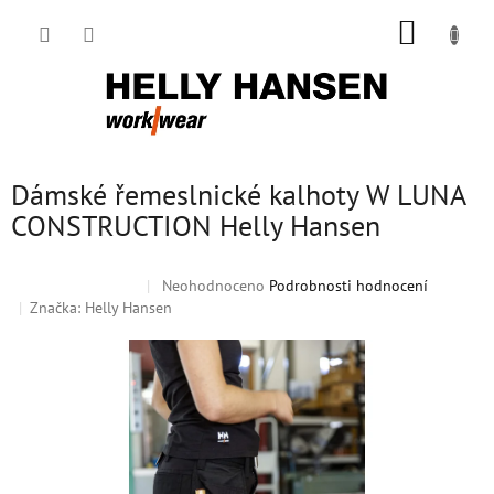
Přejít
NÁKUP
na
obsah
KOŠÍK
Dámské řemeslnické kalhoty W LUNA
CONSTRUCTION Helly Hansen
Průměrné
Neohodnoceno
Podrobnosti hodnocení
Doprodej
Sleva
hodnocení
Značka:
Helly Hansen
produktu
je
0,0
z
5
hvězdiček.