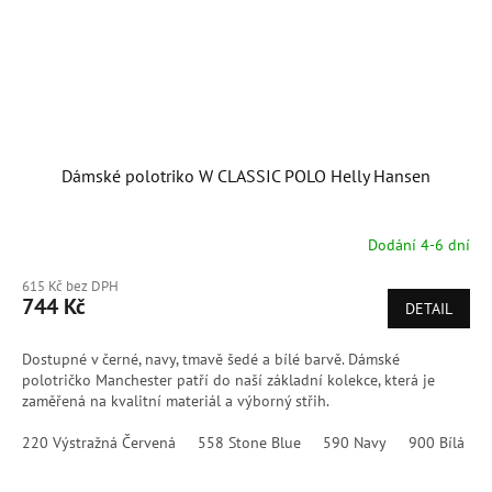
Dámské polotriko W CLASSIC POLO Helly Hansen
Dodání 4-6 dní
615 Kč bez DPH
744 Kč
DETAIL
Dostupné v černé, navy, tmavě šedé a bílé barvě. Dámské
polotričko Manchester patří do naší základní kolekce, která je
zaměřená na kvalitní materiál a výborný střih.
220 Výstražná Červená
558 Stone Blue
590 Navy
900 Bílá