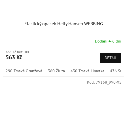
Elastický opasek Helly Hansen WEBBING
Dodání 4-6 dní
465 Kč bez DPH
563 Kč
DETAIL
290 Tmavě Oranžová
360 Žlutá
430 Tmavá Limetka
476 Smrk
Kód:
79168_990-XS