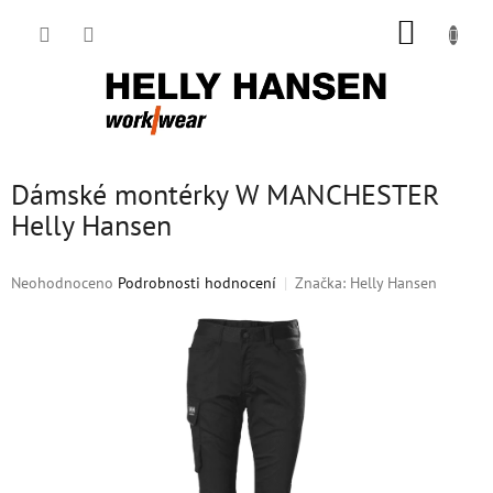
Přejít
NÁKUP
na
obsah
KOŠÍK
Dámské montérky W MANCHESTER
Helly Hansen
Průměrné
Neohodnoceno
Podrobnosti hodnocení
Značka:
Helly Hansen
hodnocení
produktu
je
0,0
z
5
hvězdiček.