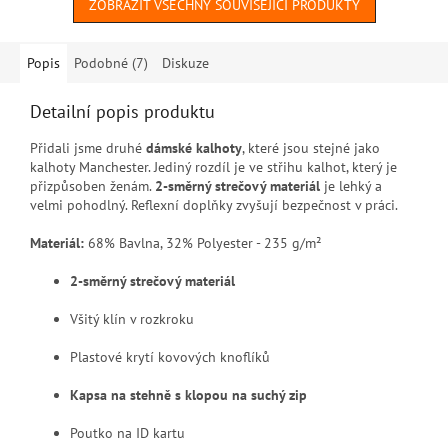
ZOBRAZIT VŠECHNY SOUVISEJÍCÍ PRODUKTY
Popis
Podobné (7)
Diskuze
Detailní popis produktu
Přidali jsme druhé
dámské kalhoty
, které jsou stejné jako
kalhoty Manchester. Jediný rozdíl je ve střihu kalhot, který je
přizpůsoben ženám.
2-směrný strečový materiál
je lehký a
velmi pohodlný. Reflexní doplňky zvyšují bezpečnost v práci.
Materiál:
68% Bavlna, 32% Polyester - 235 g/m²
2-směrný strečový materiál
Všitý klín v rozkroku
Plastové krytí kovových knoflíků
Kapsa na stehně s klopou na suchý zip
Poutko na ID kartu