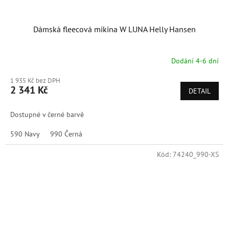
Dámská fleecová mikina W LUNA Helly Hansen
Dodání 4-6 dní
1 935 Kč bez DPH
2 341 Kč
DETAIL
Dostupné v černé barvě
590 Navy
990 Černá
Kód:
74240_990-XS
Sleva