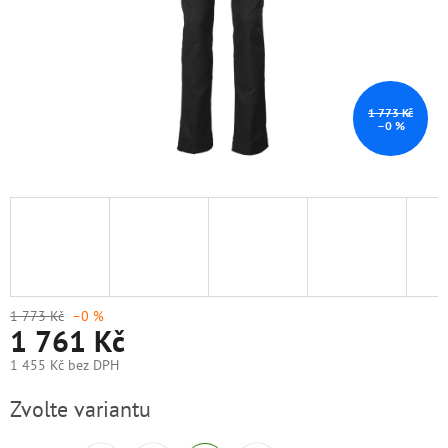
1 773 Kč
–0 %
1 773 Kč
–0 %
1 761 Kč
1 455 Kč bez DPH
Měrná
Zvolte variantu
cena: