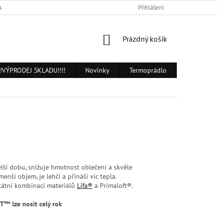
AJŮ
Přihlášení
NÁKUPNÍ
Prázdný košík
KOŠÍK
!!!VÝPRODEJ SKLADU!!!!
Novinky
Termoprádlo
Trička, mi
lší dobu, snižuje hmotnost oblečení a skvěle
ší objem, je lehčí a přináší víc tepla.
kátní kombinaci materiálů
Lifa®
a Primaloft®.
T™ lze nosit celý rok