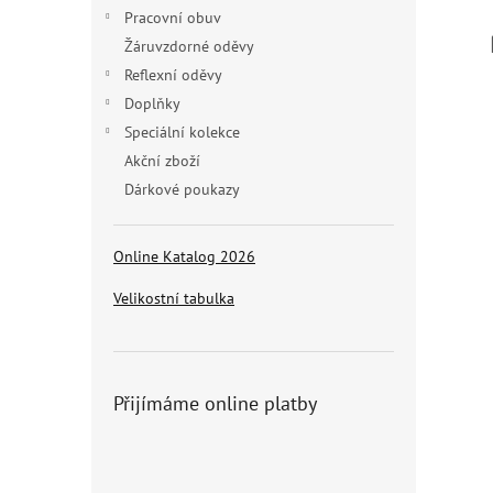
n
Pracovní obuv
e
Žáruvzdorné oděvy
l
Reflexní oděvy
Doplňky
Speciální kolekce
Akční zboží
Dárkové poukazy
Online Katalog 2026
Velikostní tabulka
Přijímáme online platby