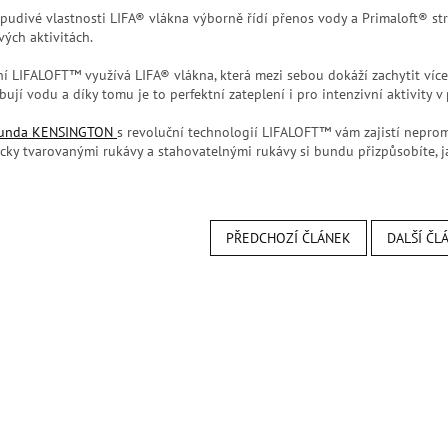
udivé vlastnosti LIFA® vlákna výborně řídí přenos vody a Primaloft® stru
ých aktivitách.
ní LIFALOFT™ využívá LIFA® vlákna, která mezi sebou dokáží zachytit více
ují vodu a díky tomu je to perfektní zateplení i pro intenzivní aktivity 
bunda KENSINGTON
s revoluční technologií
LIFALOFT™ vám
zajistí nepro
cky tvarovanými rukávy a stahovatelnými rukávy si bundu přizpůsobíte, j
PŘEDCHOZÍ ČLÁNEK
DALŠÍ ČL