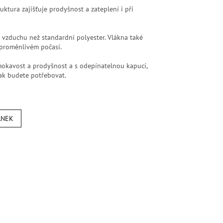
ktura zajišťuje prodyšnost a zateplení i při
 vzduchu než standardní polyester. Vlákna také
v proměnlivém počasí.
mokavost a prodyšnost a s odepínatelnou kapucí,
ak budete potřebovat.
ÁNEK