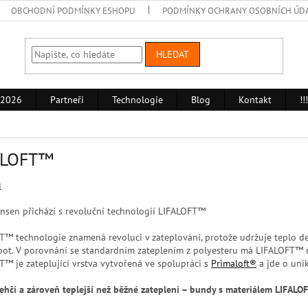
OBCHODNÍ PODMÍNKY ESHOPU
PODMÍNKY OCHRANY OSOBNÍCH ÚD
HLEDAT
 2026
Partneři
Technologie
Blog
Kontakt
!
ALOFT™
1
ansen přichází s revoluční technologií LIFALOFT™
T™ technologie znamená revoluci v zateplování, protože udržuje teplo de
pot. V porovnání se standardním zateplením z polyesteru má LIFALOFT™ men
T™ je zateplující vrstva vytvořená ve spolupráci s
Primaloft®
a jde o uni
ehčí a zároveň teplejší než běžné zateplení – bundy s materiálem LIFALOF