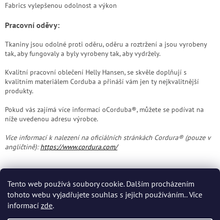
Fabrics vylepšenou odolnost a výkon
Pracovní oděvy:
Tkaniny jsou odolné proti oděru, oděru a roztržení a jsou vyrobeny
tak, aby fungovaly a byly vyrobeny tak, aby vydržely.
Kvalitní pracovní oblečení Helly Hansen, se skvěle doplňují s
kvalitním materiálem Corduba a přináší vám jen ty nejkvalitnější
produkty.
Pokud vás zajímá více informací o
Corduba®, můžete se podívat na
níže uvedenou adresu výrobce.
Více informací k nalezení na oficiálních stránkách
Cordura
® (pouze v
angličtině):
https://www.cordura.com/
Tento web používá soubory cookie. Dalším procházením
PŘEDCHOZÍ ČLÁNEK
DALŠÍ ČLÁNEK
tohoto webu vyjadřujete souhlas s jejich používáním.. Více
informací
zde
.
Z