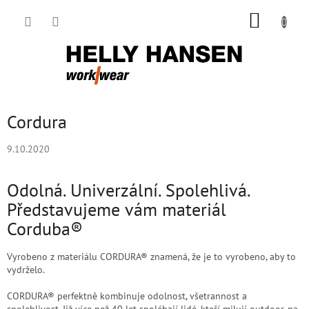
Přejít
NÁKUP
na
obsah
KOŠÍK
Cordura
9.10.2020
Odolná. Univerzální. Spolehlivá.
Představujeme vám materiál
Corduba®
Vyrobeno z materiálu CORDURA® znamená, že je to vyrobeno, aby to
vydrželo.
CORDURA® perfektně kombinuje odolnost, všetrannost a