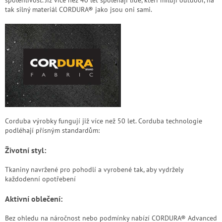
spolehlivost. Již více než 40 let spoléhají lidé, kteří milují outdoor, na
tak silný materiál CORDURA® jako jsou oni sami.
Corduba výrobky fungují již více než 50 let.
Corduba
technologie
podléhají přísným standardům:
Životní styl:
Tkaniny navržené pro pohodlí a vyrobené tak, aby vydržely
každodenní opotřebení
Aktivní oblečení:
Bez ohledu na náročnost nebo podmínky nabízí CORDURA® Advanced