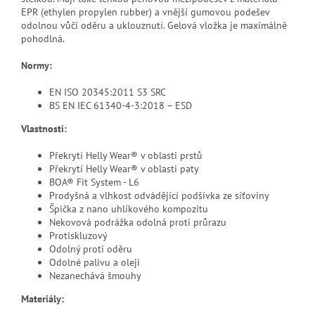
EPR (ethylen propylen rubber) a vnější gumovou podešev
odolnou vůči oděru a uklouznutí. Gelová vložka je maximálně
pohodlná.
Normy:
EN ISO 20345:2011 S3 SRC
BS EN IEC 61340-4-3:2018 – ESD
Vlastnosti:
Překrytí Helly Wear® v oblasti prstů
Překrytí Helly Wear® v oblasti paty
BOA® Fit System - L6
Prodyšná a vlhkost odvádějící podšívka ze síťoviny
Špička z nano uhlíkového kompozitu
Nekovová podrážka odolná proti průrazu
Protiskluzový
Odolný proti oděru
Odolné palivu a oleji
Nezanechává šmouhy
Materiály: