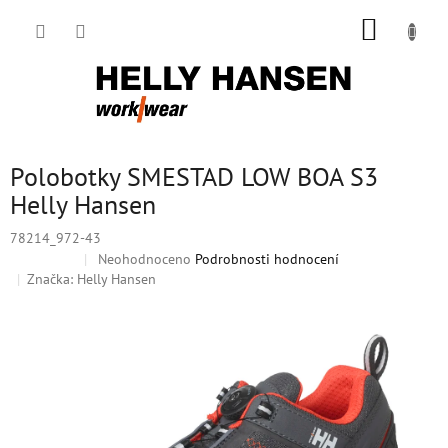
Přejít
NÁKUP
na
obsah
KOŠÍK
Polobotky SMESTAD LOW BOA S3
Helly Hansen
78214_972-43
Průměrné
Neohodnoceno
Podrobnosti hodnocení
Doprodej
hodnocení
Značka:
Helly Hansen
produktu
je
0,0
z
5
hvězdiček.