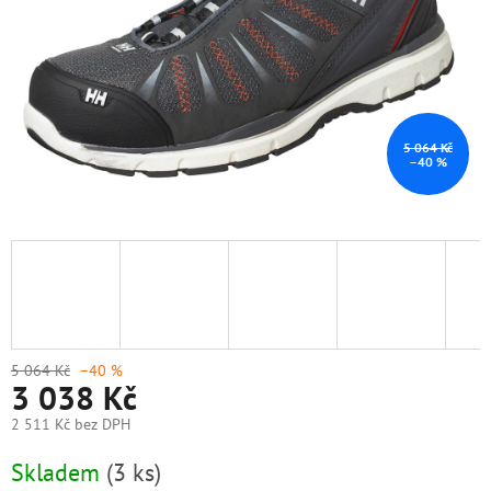
5 064 Kč
–40 %
5 064 Kč
–40 %
3 038 Kč
2 511 Kč bez DPH
Měrná
Skladem
(3 ks)
cena: