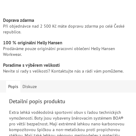
Doprava zdarma
Při objednávce nad 2 500 Kč máte dopravu zdarma po celé České
republice.
100 % originální Helly Hansen
Prodáváme pouze originální pracovní oblečení Helly Hansen
Workwear.
Poradíme s výběrem velikosti
Nevíte si rady s velikostí? Kontaktujte nás a rádi vám pomůžeme.
Popis
Diskuze
Detailní popis produktu
Extra lehká voděodolná sportovní obuv s řadou technických
vymožeností. Boty jsou vybaveny šněrovacím systémem BOA®
pro větší bezpečnost. Mají extrémně lehkou nano-karbonovou
kompozitovou špičkou a non-metalickou proti propichovou
stélkou. Mají také lehkou pěnovou mezipodešev z materiálu