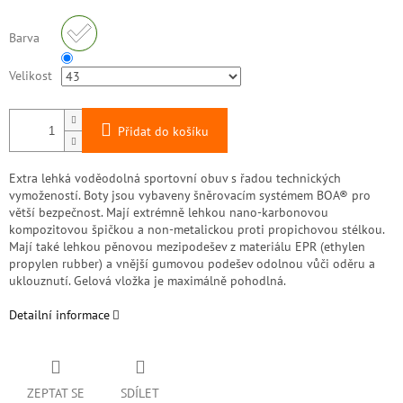
Barva
Velikost
Přidat do košíku
Extra lehká voděodolná sportovní obuv s řadou technických
vymožeností. Boty jsou vybaveny šněrovacím systémem BOA® pro
větší bezpečnost. Mají extrémně lehkou nano-karbonovou
kompozitovou špičkou a non-metalickou proti propichovou stélkou.
Mají také lehkou pěnovou mezipodešev z materiálu EPR (ethylen
propylen rubber) a vnější gumovou podešev odolnou vůči oděru a
uklouznutí. Gelová vložka je maximálně pohodlná.
Detailní informace
ZEPTAT SE
SDÍLET