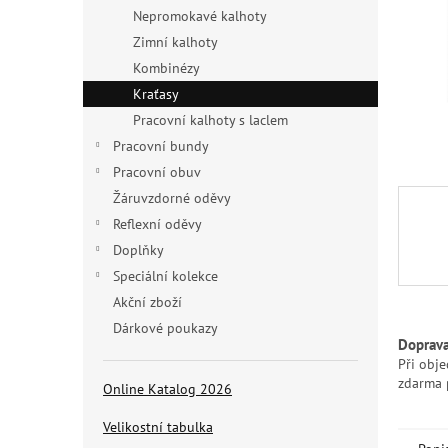
n
Nepromokavé kalhoty
e
Zimní kalhoty
l
Kombinézy
Kraťasy
Pracovní kalhoty s laclem
Pracovní bundy
Pracovní obuv
Žáruvzdorné oděvy
Reflexní oděvy
Doplňky
Speciální kolekce
Akční zboží
Dárkové poukazy
Doprav
Při obj
zdarma 
Online Katalog 2026
Velikostní tabulka