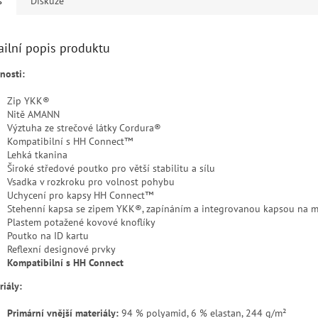
s
Diskuze
ailní popis produktu
nosti:
Zip YKK®
Nitě AMANN
Výztuha ze strečové látky Cordura®
Kompatibilní s HH Connect™
Lehká tkanina
Široké středové poutko pro větší stabilitu a sílu
Vsadka v rozkroku pro volnost pohybu
Uchycení pro kapsy HH Connect™
Stehenní kapsa se zipem YKK®, zapínáním a integrovanou kapsou na m
Plastem potažené kovové knoflíky
Poutko na ID kartu
Reflexní designové prvky
Kompatibilní s HH Connect
riály:
Primární vnější materiály:
94 % polyamid, 6 % elastan, 244 g/m²