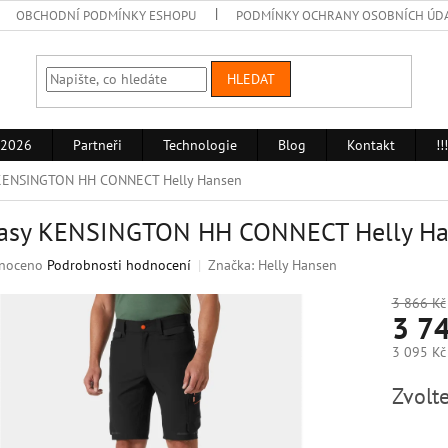
OBCHODNÍ PODMÍNKY ESHOPU
PODMÍNKY OCHRANY OSOBNÍCH ÚD
HLEDAT
 2026
Partneři
Technologie
Blog
Kontakt
!
 KENSINGTON HH CONNECT Helly Hansen
ťasy KENSINGTON HH CONNECT Helly H
né
noceno
Podrobnosti hodnocení
Značka:
Helly Hansen
ní
u
3 866 Kč
3 7
3 095 Kč
Měrná
Zvolte
k.
cena: