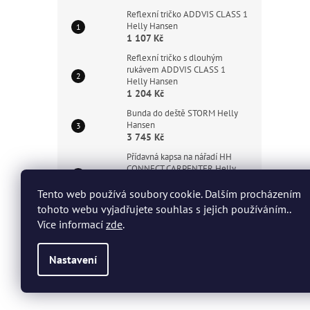
Reflexní tričko ADDVIS CLASS 1
Helly Hansen
1 107 Kč
Reflexní tričko s dlouhým
rukávem ADDVIS CLASS 1
Helly Hansen
1 204 Kč
Bunda do deště STORM Helly
Hansen
3 745 Kč
Přídavná kapsa na nářadí HH
CONNECT CARPENTER Helly
Hansen
780 Kč
Tento web používá soubory cookie. Dalším procházením
tohoto webu vyjadřujete souhlas s jejich používáním..
Polobotka KENSINGTON MXR
Více informací
zde
.
LOW BOA S3L Helly Hansen
5 560 Kč
Nastavení
Z
á
Copyright 2026
HHT Workwear
. Všechna práva vyhrazen
p
a