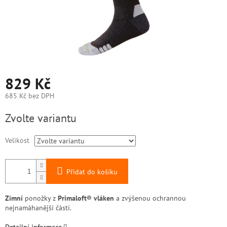
829 Kč
685 Kč bez DPH
Měrná
Zvolte variantu
cena:
Velikost
Přidat do košíku
Zimní
ponožky z
Primaloft® vláken
a zvýšenou ochrannou
nejnamáhanější částí.