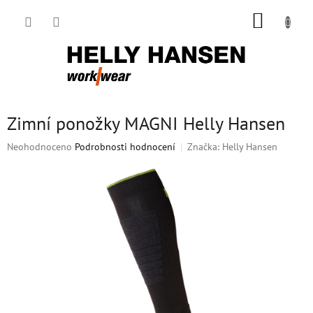
Přejít
NÁKUP
na
obsah
KOŠÍK
Zimní ponožky MAGNI Helly Hansen
Průměrné
Neohodnoceno
Podrobnosti hodnocení
Značka:
Helly Hansen
hodnocení
produktu
je
0,0
z
5
hvězdiček.