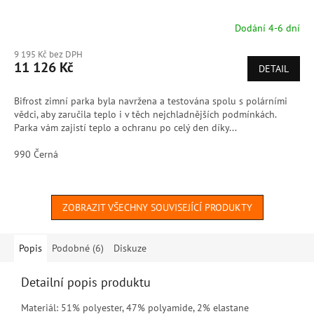
Dodání 4-6 dní
9 195 Kč bez DPH
11 126 Kč
DETAIL
Bifrost zimní parka byla navržena a testována spolu s polárními
vědci, aby zaručila teplo i v těch nejchladnějších podmínkách.
Parka vám zajistí teplo a ochranu po celý den díky...
990 Černá
ZOBRAZIT VŠECHNY SOUVISEJÍCÍ PRODUKTY
Popis
Podobné (6)
Diskuze
Detailní popis produktu
Materiál: 51% polyester, 47% polyamide, 2% elastane