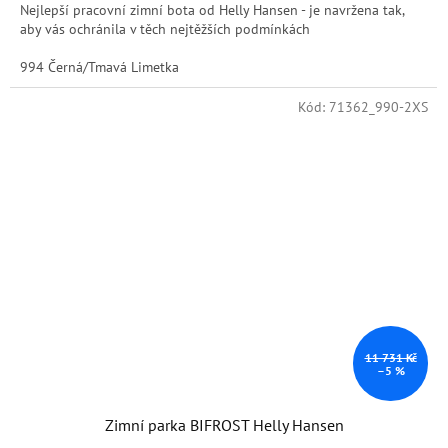
Nejlepší pracovní zimní bota od Helly Hansen - je navržena tak,
aby vás ochránila v těch nejtěžších podmínkách
994 Černá/Tmavá Limetka
Kód:
71362_990-2XS
11 731 Kč
–5 %
Zimní parka BIFROST Helly Hansen