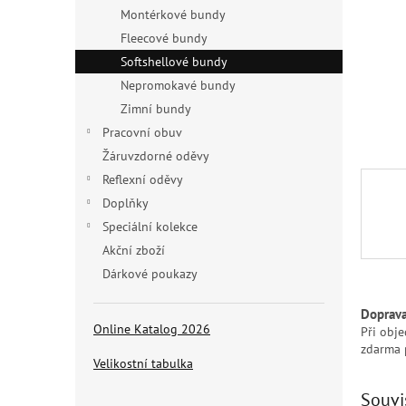
n
Montérkové bundy
e
Fleecové bundy
l
Softshellové bundy
Nepromokavé bundy
Zimní bundy
Pracovní obuv
Žáruvzdorné oděvy
Reflexní oděvy
Doplňky
Speciální kolekce
Akční zboží
Dárkové poukazy
Doprav
Online Katalog 2026
Při obj
zdarma 
Velikostní tabulka
Souvi