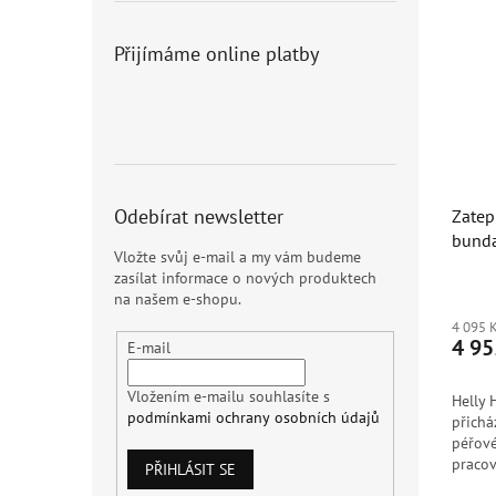
Přijímáme online platby
Odebírat newsletter
Zatep
bunda
Vložte svůj e-mail a my vám budeme
2.0 H
zasílat informace o nových produktech
na našem e-shopu.
4 095 
4 95
E-mail
Vložením e-mailu souhlasíte s
Helly
podmínkami ochrany osobních údajů
přichá
péřov
pracov
PŘIHLÁSIT SE
kvalit