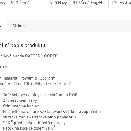
avy
990 Černá
590 Navy
919 Šedá Fog/Eben
220 Výstr
950 Eben
s
Diskuze
ailní popis produktu
hellová bunda OXFORD HOODED.
iál:
ní materiál: Polyamid - 385 g/m
2
ndární látka: 100% Polyester - 325 g/m
Softshellové tkaniny s membránou a DWR
Žádné ramenní švy
Odnímatelná kapuce
Nastavitelná kapuce se stahovací šňůrkou a zapínáním
Vnitřní límec z kartáčovaného polyesteru
®
YKK
přední zip s chráničem brady
®
Kapsy na ruce se zipem YKK