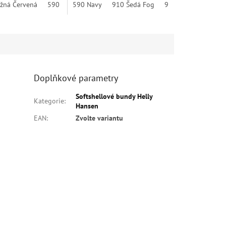
ažná Červená
990 Černá
590 Navy
590 Navy
910 Šedá Fog
910 Šedá Fog
950 Eben
950 Eben
990 Černá
990 Če
Doplňkové parametry
Softshellové bundy Helly
Kategorie
:
Hansen
EAN
:
Zvolte variantu