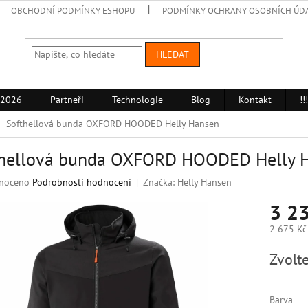
OBCHODNÍ PODMÍNKY ESHOPU
PODMÍNKY OCHRANY OSOBNÍCH ÚD
HLEDAT
 2026
Partneři
Technologie
Blog
Kontakt
!
Softhellová bunda OXFORD HOODED Helly Hansen
thellová bunda OXFORD HOODED Helly 
né
noceno
Podrobnosti hodnocení
Značka:
Helly Hansen
ní
3 23
u
2 675 Kč
Měrná
Zvolte
cena:
k.
Barva