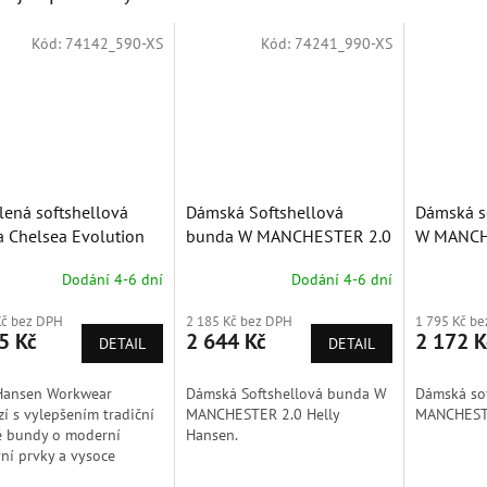
Kód:
74142_590-XS
Kód:
74241_990-XS
lená softshellová
Dámská Softshellová
Dámská so
 Chelsea Evolution
bunda W MANCHESTER 2.0
W MANCH
elly Hansen
Helly Hansen
Dodání 4-6 dní
Dodání 4-6 dní
Kč bez DPH
2 185 Kč bez DPH
1 795 Kč b
5 Kč
2 644 Kč
2 172 K
DETAIL
DETAIL
 Hansen Workwear
Dámská Softshellová bunda W
Dámská sof
zí s vylepšením tradiční
MANCHESTER 2.0 Helly
MANCHESTE
é bundy o moderní
Hansen.
ní prvky a vysoce
ní recyklovanou izolaci.