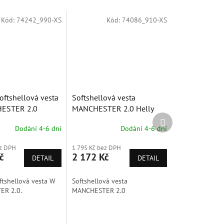
Kód:
74242_990-XS
Kód:
74086_910-XS
ftshellová vesta
Softshellová vesta
ESTER 2.0
MANCHESTER 2.0 Helly
Další
Hansen
produkt
Dodání 4-6 dní
Dodání 4-6 dní
ez DPH
1 795 Kč bez DPH
č
2 172 Kč
DETAIL
DETAIL
tshellová vesta W
Softshellová vesta
R 2.0.
MANCHESTER 2.0