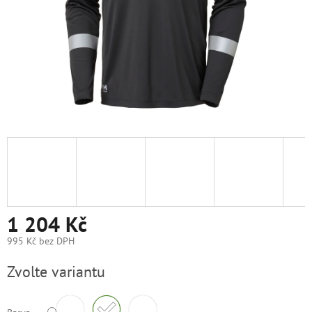
1 204 Kč
995 Kč bez DPH
Měrná
Zvolte variantu
cena: