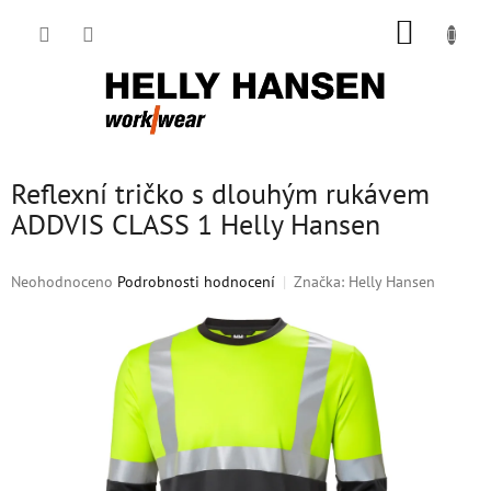
Přejít
NÁKUP
na
obsah
KOŠÍK
Reflexní tričko s dlouhým rukávem
ADDVIS CLASS 1 Helly Hansen
Průměrné
Neohodnoceno
Podrobnosti hodnocení
Značka:
Helly Hansen
hodnocení
produktu
je
0,0
z
5
hvězdiček.