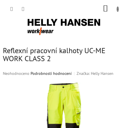
Přejít
NÁKUP
na
obsah
KOŠÍK
Reflexní pracovní kalhoty UC-ME
WORK CLASS 2
Průměrné
Neohodnoceno
Podrobnosti hodnocení
Značka:
Helly Hansen
hodnocení
produktu
je
0,0
z
5
hvězdiček.