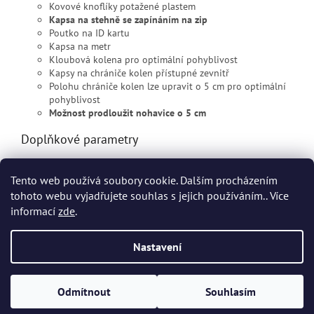
Kovové knoflíky potažené plastem
Kapsa na stehně se zapínáním na zip
Poutko na ID kartu
Kapsa na metr
Kloubová kolena pro optimální pohyblivost
Kapsy na chrániče kolen přístupné zevnitř
Polohu chrániče kolen lze upravit o 5 cm pro optimální
pohyblivost
Možnost prodloužit nohavice o 5 cm
Doplňkové parametry
Kategorie
:
Reflexní montérky a kalhoty
Tento web používá soubory cookie. Dalším procházením
EAN
:
Zvolte variantu
tohoto webu vyjadřujete souhlas s jejich používáním.. Více
informací
zde
.
Z
á
Nastavení
Vytvořil Shoptet
p
a
t
Odmítnout
Souhlasím
Copyright 2026
HHT Workwear
. Všechna práva vyhrazena.
í