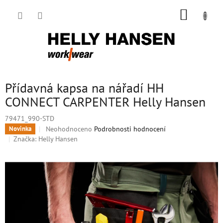
Přejít
NÁKUP
na
obsah
KOŠÍK
Přídavná kapsa na nářadí HH
CONNECT CARPENTER Helly Hansen
79471_990-STD
Průměrné
Neohodnoceno
Podrobnosti hodnocení
Novinka
hodnocení
Značka:
Helly Hansen
produktu
je
0,0
z
5
hvězdiček.