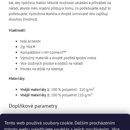
tak, aby vydržela. Nabízí několik možností ukládání a přihrádek na
nářadí, abyste měli snadný přístup k tomu, co potřebujete, když to
potřebujete. Vyztužená tkanina a dvojité lemované dno zajišťují
dlouhou životnost.
Vlastnosti:
Nitě AMANN
Zip YKK®
Kompatibilní s HH Connect™
Výztužný materiál a dvojitě podšitá spodní vrstva
Více úložných prostor a oddílů na nářadí
Poutko na držák na nástroje
Materiály:
Vnější materiály 1:
100 % polyamid - 310 g/m²
Vnější materiály 2:
100 % polyamid 210 g/m²
Doplňkové parametry
Kategorie
:
Přídavné kapsy
Tento web používá soubory cookie. Dalším procházením
EAN
:
7040059060467
tohoto webu vyjadřujete souhlas s jejich používáním.. Více