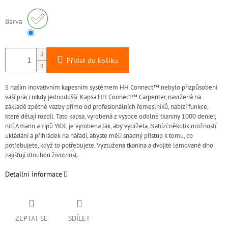
Barva
Přidat do košíku
S naším inovativním kapesním systémem HH Connect™ nebylo přizpůsobení
vaší práci nikdy jednodušší. Kapsa HH Connect™ Carpenter, navržená na
základě zpětné vazby přímo od profesionálních řemeslníků, nabízí funkce,
které dělají rozdíl. Tato kapsa, vyrobená z vysoce odolné tkaniny 1000 denier,
nití Amann a zipů YKK, je vyrobena tak, aby vydržela. Nabízí několik možností
ukládání a přihrádek na nářadí, abyste měli snadný přístup k tomu, co
potřebujete, když to potřebujete. Vyztužená tkanina a dvojité lemované dno
zajišťují dlouhou životnost.
Detailní informace
ZEPTAT SE
SDÍLET