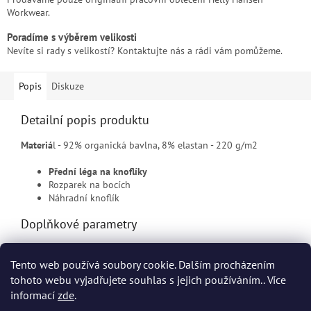
Workwear.
Poradíme s výběrem velikosti
Nevíte si rady s velikostí? Kontaktujte nás a rádi vám pomůžeme.
Popis
Diskuze
Detailní popis produktu
Materiá
l - 92% organická bavlna, 8% elastan - 220 g/m2
Přední léga na knoflíky
Rozparek na bocích
Náhradní knoflík
Doplňkové parametry
Kategorie
:
Pracovní košile a polo
Tento web používá soubory cookie. Dalším procházením
EAN
:
Zvolte variantu
tohoto webu vyjadřujete souhlas s jejich používáním.. Více
informací
zde
.
Z