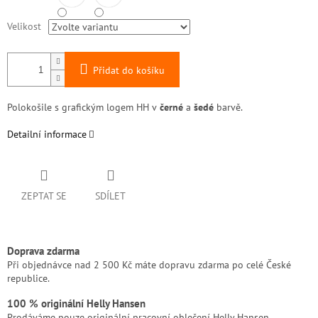
Velikost
Přidat do košíku
Polokošile s grafickým logem HH v
černé
a
šedé
barvě.
Detailní informace
ZEPTAT SE
SDÍLET
Doprava zdarma
Při objednávce nad 2 500 Kč máte dopravu zdarma po celé České
republice.
100 % originální Helly Hansen
Prodáváme pouze originální pracovní oblečení Helly Hansen