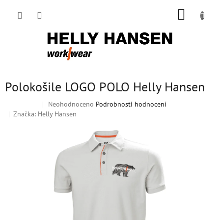
Přejít
NÁKUP
na
obsah
KOŠÍK
Polokošile LOGO POLO Helly Hansen
Průměrné
Neohodnoceno
Podrobnosti hodnocení
Doprodej
hodnocení
Značka:
Helly Hansen
produktu
je
0,0
z
5
hvězdiček.