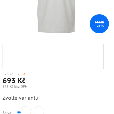
926 Kč
–25 %
926 Kč
–25 %
693 Kč
573 Kč bez DPH
Měrná
Zvolte variantu
cena:
Barva