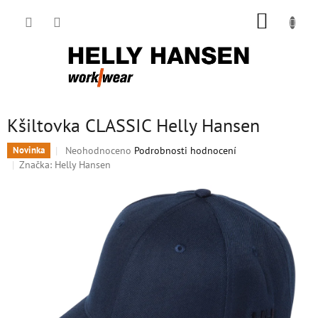
Přejít
NÁKUP
na
obsah
KOŠÍK
Kšiltovka CLASSIC Helly Hansen
Průměrné
Neohodnoceno
Podrobnosti hodnocení
Novinka
hodnocení
Značka:
Helly Hansen
produktu
je
0,0
z
5
hvězdiček.