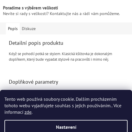
Poradíme s výběrem velikosti
Nevíte si rady s velikostí? Kontaktujte nás a rádi vám pomůžeme.
Popis
Diskuze
Detailní popis produktu
Když se pohodlí potká se stylem. Klasická kšiltovka je dokonalým
doplňkem, který bude vypadat stylově na pracovišti i mimo něj.
Doplňkové parametry
Kategorie
:
Pracovní čepice a kukly
Tento web používá soubory cookie. Dalším procházením
EAN
:
7040059060566
tohoto webu vyjadřujete souhlas s jejich používáním.. Více
informací
zde
.
Z
á
Nastavení
Vytvořil Shoptet
p