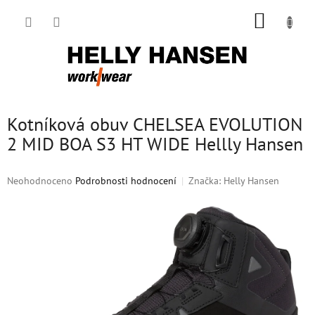
Přejít
NÁKUP
na
obsah
KOŠÍK
Kotníková obuv CHELSEA EVOLUTION
2 MID BOA S3 HT WIDE Hellly Hansen
Průměrné
Neohodnoceno
Podrobnosti hodnocení
Značka:
Helly Hansen
hodnocení
produktu
je
0,0
z
5
hvězdiček.