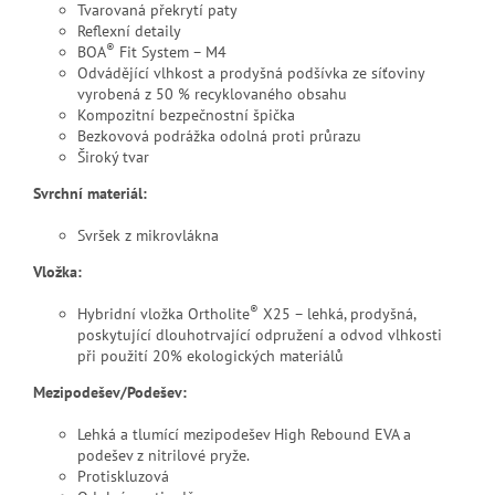
Tvarovaná překrytí paty
Reflexní detaily
®
BOA
Fit System – M4
Odvádějící vlhkost a prodyšná podšívka ze síťoviny
vyrobená z 50 % recyklovaného obsahu
Kompozitní bezpečnostní špička
Bezkovová podrážka odolná proti průrazu
Široký tvar
Svrchní materiál:
Svršek z mikrovlákna
Vložka:
®
Hybridní vložka Ortholite
X25 – lehká, prodyšná,
poskytující dlouhotrvající odpružení a odvod vlhkosti
při použití 20% ekologických materiálů
Mezipodešev/Podešev:
Lehká a tlumící mezipodešev High Rebound EVA a
podešev z nitrilové pryže.
Protiskluzová