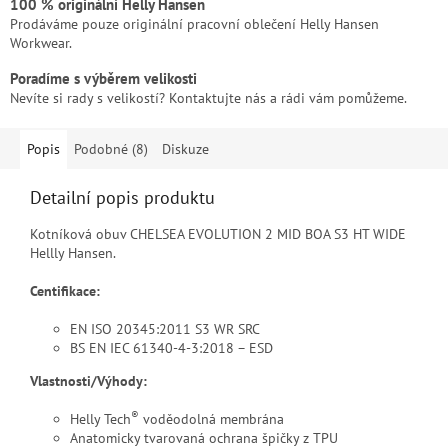
100 % originální Helly Hansen
Prodáváme pouze originální pracovní oblečení Helly Hansen
Workwear.
Poradíme s výběrem velikosti
Nevíte si rady s velikostí? Kontaktujte nás a rádi vám pomůžeme.
Popis
Podobné (8)
Diskuze
Detailní popis produktu
Kotníková obuv CHELSEA EVOLUTION 2 MID BOA S3 HT WIDE
Hellly Hansen.
Centifikace:
EN ISO 20345:2011 S3 WR SRC
BS EN IEC 61340-4-3:2018 – ESD
Vlastnosti/Výhody:
®
Helly Tech
voděodolná membrána
Anatomicky tvarovaná ochrana špičky z TPU