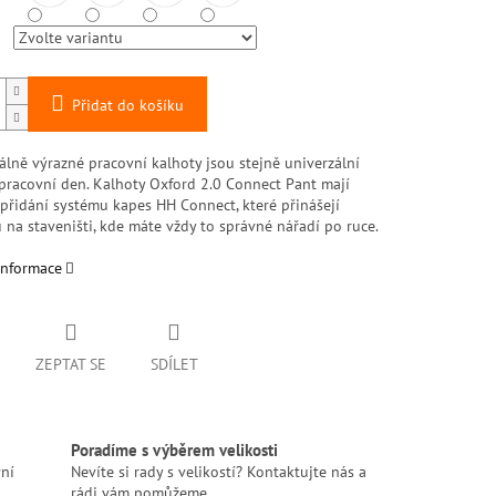
Přidat do košíku
álně výrazné pracovní kalhoty jsou stejně univerzální
 pracovní den. Kalhoty Oxford 2.0 Connect Pant mají
přidání systému kapes HH Connect, které přinášejí
u na staveništi, kde máte vždy to správné nářadí po ruce.
informace
ZEPTAT SE
SDÍLET
Poradíme s výběrem velikosti
ní
Nevíte si rady s velikostí? Kontaktujte nás a
rádi vám pomůžeme.