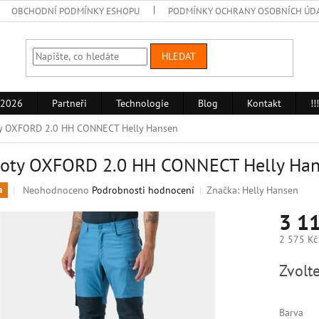
OBCHODNÍ PODMÍNKY ESHOPU
PODMÍNKY OCHRANY OSOBNÍCH ÚD
HLEDAT
 2026
Partneři
Technologie
Blog
Kontakt
!
y OXFORD 2.0 HH CONNECT Helly Hansen
hoty OXFORD 2.0 HH CONNECT Helly Ha
Průměrné
Neohodnoceno
Podrobnosti hodnocení
Značka:
Helly Hansen
a
hodnocení
3 1
produktu
je
2 575 Kč
0,0
z
Měrná
Zvolte
5
cena:
hvězdiček.
Barva