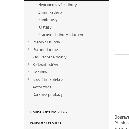
n
Nepromokavé kalhoty
e
Zimní kalhoty
l
Kombinézy
Kraťasy
Pracovní kalhoty s laclem
Pracovní bundy
Pracovní obuv
Žáruvzdorné oděvy
Reflexní oděvy
Doplňky
Speciální kolekce
Akční zboží
Dárkové poukazy
Online Katalog 2026
Doprav
Při obj
Velikostní tabulka
zdarma 