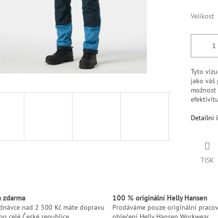
Velikost
Tyto vizu
jako váš
možnost 
efektivit
Detailní 
TISK
a zdarma
100 % originální Helly Hansen
ednávce nad 2 500 Kč máte dopravu
Prodáváme pouze originální pracov
po celé České republice.
oblečení Helly Hansen Workwear.