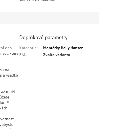
Doplňkové parametry
vní den.
Kategorie
:
Montérky Helly Hansen
ect, které
EAN
:
Zvolte variantu
psa na
na a vsadka
 až o pět
můžete
dura®,
kách.
ivotnost.
, abyste