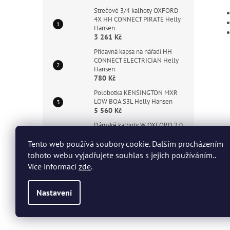
Strečové 3/4 kalhoty OXFORD
4X HH CONNECT PIRATE Helly
Hansen
3 261 Kč
Přídavná kapsa na nářadí HH
CONNECT ELECTRICIAN Helly
Hansen
780 Kč
Polobotka KENSINGTON MXR
LOW BOA S3L Helly Hansen
5 560 Kč
Dámské kalhoty W OXFORD 2.0
HH CONNECT Helly Hansen
3 116 Kč
Tento web používá soubory cookie. Dalším procházením
tohoto webu vyjadřujete souhlas s jejich používáním..
Strečové kalhoty BARCODE HH
Více informací
zde
.
CONNECT Helly Hansen
4 507 Kč
Nastavení
Z
á
Copyright 2026
HHT Workwear
. Všechna práva vyhrazen
p
a