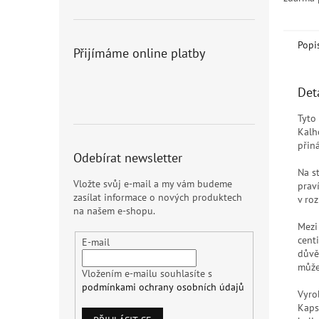
Popi
Přijímáme online platby
Det
Tyto
Kalh
přiná
Odebírat newsletter
Na s
Vložte svůj e-mail a my vám budeme
prav
zasílat informace o nových produktech
v ro
na našem e-shopu.
Mezi
cent
E-mail
důvě
může
Vložením e-mailu souhlasíte s
podmínkami ochrany osobních údajů
Vyrob
Kaps