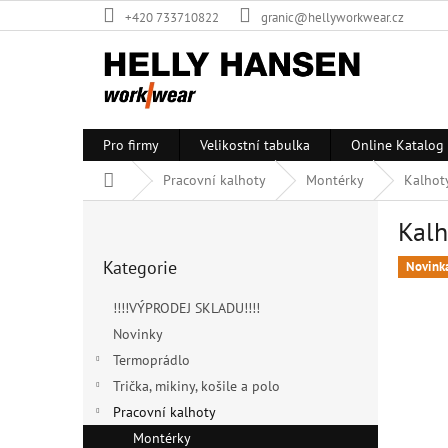
Přejít
+420 733710822
granic@hellyworkwear.cz
na
obsah
Pro firmy
Velikostní tabulka
Online Katalog
Domů
Pracovní kalhoty
Montérky
Kalhot
P
Kal
o
Přeskočit
s
Kategorie
kategorie
Novink
t
r
!!!!VÝPRODEJ SKLADU!!!!
a
Novinky
n
Termoprádlo
n
í
Trička, mikiny, košile a polo
p
Pracovní kalhoty
a
Montérky