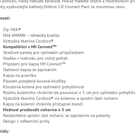
 v pohodlí, nikdy nebude zdržovat. Pokud hledáte chytré a multifunkční pr
oty, vyzkoušejte kalhoty Oxford 2.0 Connect Pant za rozumnou cenu.
nosti:
Zip YKK®
Nitě AMANN – německá kvalita
Výztužná tkanina Cordura®
Kompatibilní s HH Connect™
Strečové panely pro optimální přizpůsobení
Vsadka v rozkroku pro volný pohyb
Připojení pro kapsy HH Connect™
Stehenní kapsa se zapínáním
Kapsa na pravítko
Plastem potažené kovové knoflíky
Kloubová kolena pro optimální pohyblivost
Polohu kolenního chrániče lze posunout o 5 cm pro optimální pohybli
Výztužná tkanina Cordura® na kolenou a spodní části nohavic
Kapsy na kolenní chrániče přístupné zvenčí
Možnost prodloužit nohavice o 5 cm
Nastavitelná spodní část nohavic se zapínáním na patenty
Design s reflexními prvky
riály: