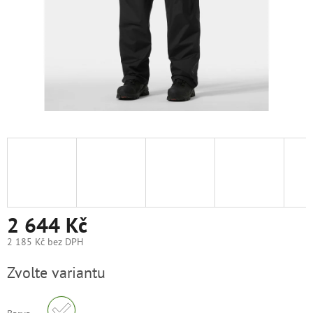
2 644 Kč
2 185 Kč bez DPH
Měrná
Zvolte variantu
cena: