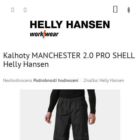
Přejít
NÁKUP
na
obsah
KOŠÍK
Kalhoty MANCHESTER 2.0 PRO SHELL
Helly Hansen
Průměrné
Neohodnoceno
Podrobnosti hodnocení
Značka:
Helly Hansen
hodnocení
produktu
je
0,0
z
5
hvězdiček.