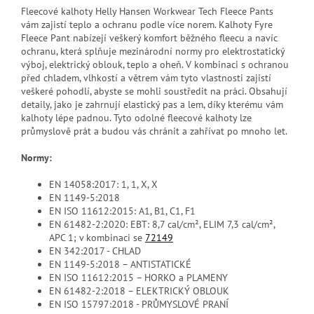
Fleecové kalhoty Helly Hansen Workwear Tech Fleece Pants
vám zajistí teplo a ochranu podle více norem. Kalhoty Fyre
Fleece Pant nabízejí veškerý komfort běžného fleecu a navíc
ochranu, která splňuje mezinárodní normy pro elektrostatický
výboj, elektrický oblouk, teplo a oheň. V kombinaci s ochranou
před chladem, vlhkostí a větrem vám tyto vlastnosti zajistí
veškeré pohodlí, abyste se mohli soustředit na práci. Obsahují
detaily, jako je zahrnují elastický pas a lem, díky kterému vám
kalhoty lépe padnou. Tyto odolné fleecové kalhoty lze
průmyslově prát a budou vás chránit a zahřívat po mnoho let.
Normy:
EN 14058:2017: 1, 1, X, X
EN 1149-5:2018
EN ISO 11612:2015: A1, B1, C1, F1
EN 61482-2:2020: EBT: 8,7 cal/cm², ELIM 7,3 cal/cm²,
APC 1; v kombinaci se
72149
EN 342:2017 - CHLAD
EN 1149-5:2018 – ANTISTATICKÉ
EN ISO 11612:2015 – HORKO a PLAMENY
EN 61482-2:2018 – ELEKTRICKÝ OBLOUK
EN ISO 15797:2018 - PRŮMYSLOVÉ PRANÍ