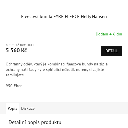
Fleecová bunda FYRE FLEECE Helly Hansen
Dodání 4-6 dní
4 595 Kč bez DPH
5 560 Kč
DETAIL
Ochranný oděv, který je kombinací fleecové bundy na zip a
ochrany naší řady Fyre splňující několik norem, si zajisté
zamilujete.
950 Eben
Popis
Diskuze
Detailní popis produktu