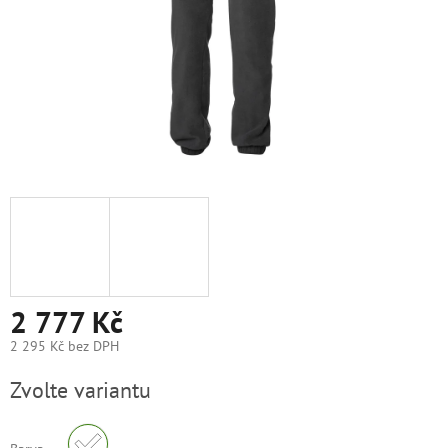
2 777 Kč
2 295 Kč bez DPH
Měrná
Zvolte variantu
cena: