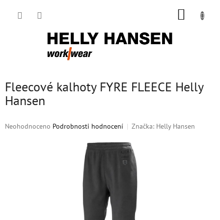
Přejít
NÁKUP
na
obsah
KOŠÍK
Fleecové kalhoty FYRE FLEECE Helly
Hansen
Průměrné
Neohodnoceno
Podrobnosti hodnocení
Značka:
Helly Hansen
hodnocení
produktu
je
0,0
z
5
hvězdiček.